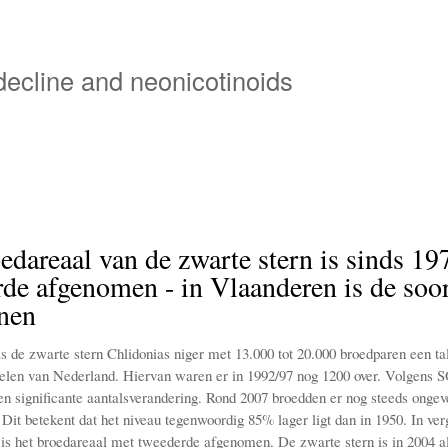
Skip
to
main
 decline and neonicotinoids
content
edareaal van de zwarte stern is sinds 19
de afgenomen - in Vlaanderen is de soor
nen
 de zwarte stern Chlidonias niger met 13.000 tot 20.000 broedparen een talr
elen van Nederland. Hiervan waren er in 1992/97 nog 1200 over. Volgens 
en significante aantalsverandering. Rond 2007 broedden er nog steeds ongev
Dit betekent dat het niveau tegenwoordig 85% lager ligt dan in 1950. In ver
 is het broedareaal met tweederde afgenomen. De zwarte stern is in 2004 a