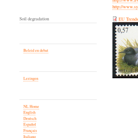
http://www.sy
Soil degradation
EU Trend
Beleid en debat
Lezingen
NL Home
English
Deutsch
Español
Français
Italiano