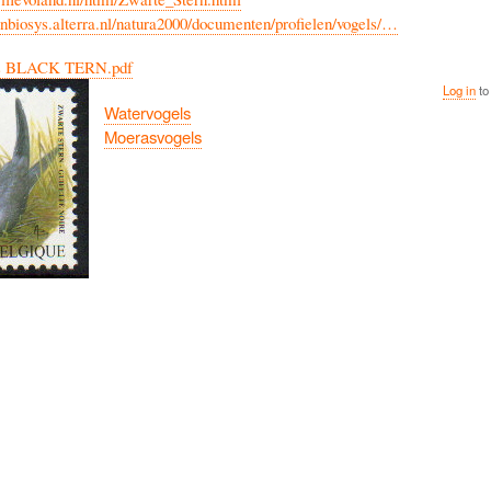
nbiosys.alterra.nl/natura2000/documenten/profielen/vogels/…
s BLACK TERN.pdf
Log in
to
Watervogels
Moerasvogels