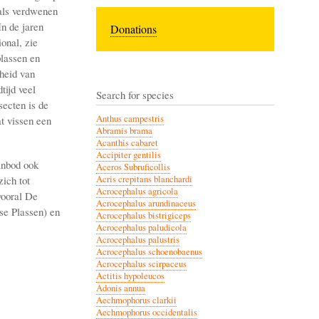
 als verdwenen
In de jaren
Donations
onal, zie
plassen en
heid van
tijd veel
Search for species
secten is de
Anthus campestris
t vissen een
Abramis brama
Acanthis cabaret
Accipiter gentilis
anbod ook
Aceros Subruficollis
ich tot
Acris crepitans blanchardi
Acrocephalus agricola
vooral De
Acrocephalus arundinaceus
se Plassen) en
Acrocephalus bistrigiceps
Acrocephalus paludicola
Acrocephalus palustris
Acrocephalus schoenobaenus
Acrocephalus scirpaceus
Actitis hypoleucos
Adonis annua
Aechmophorus clarkii
Aechmophorus occidentalis