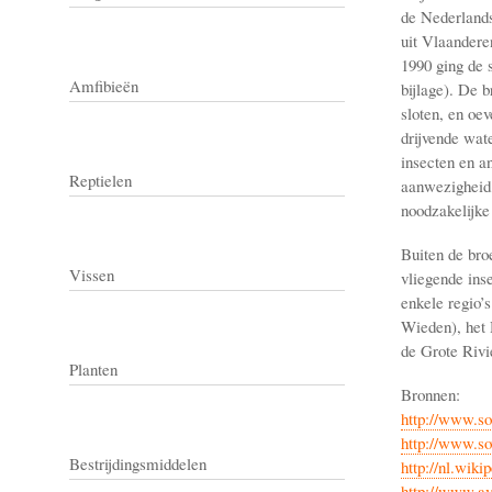
de Nederlands
uit Vlaanderen
1990 ging de s
Amfibieën
bijlage). De 
sloten, en oe
drijvende wat
insecten en a
Reptielen
aanwezigheid 
noodzakelijke
Buiten de bro
Vissen
vliegende ins
enkele regio’s
Wieden), het 
de Grote Rivi
Planten
Bronnen:
http://www.s
http://www.so
Bestrijdingsmiddelen
http://nl.wiki
http://www.av