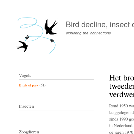
User
account
Bird decline, insect
menu
exploring the connections
Het bro
Vogels
tweeder
Birds of prey
(51)
verdwe
Rond 1950 was
Insecten
laaggelegen d
sinds 1990 ge
in Nederland. 
Zoogdieren
de jaren 1970