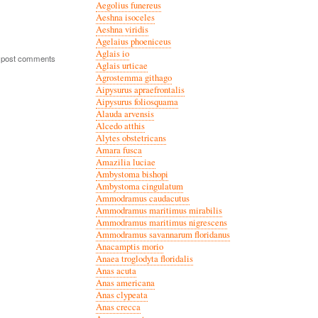
Aegolius funereus
Aeshna isoceles
Aeshna viridis
Agelaius phoeniceus
Aglais io
 post comments
Aglais urticae
Agrostemma githago
Aipysurus apraefrontalis
Aipysurus foliosquama
Alauda arvensis
Alcedo atthis
Alytes obstetricans
Amara fusca
Amazilia luciae
Ambystoma bishopi
Ambystoma cingulatum
Ammodramus caudacutus
Ammodramus maritimus mirabilis
Ammodramus maritimus nigrescens
Ammodramus savannarum floridanus
Anacamptis morio
Anaea troglodyta floridalis
Anas acuta
Anas americana
Anas clypeata
Anas crecca