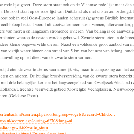
e rode lijst gezet. Deze stern staat ook op de Vlaamse rode lijst maar dan
. De soort staat op de rode lijst van Duitsland als met uitsterven bedreigd. 
oort ook in veel Oost-Europese landen achteruit (gegevens Birdlife Internati
broedbiotoop bestaat vooral uit zoetwatermoerassen, vennen, uiterwaarden, 
vers van meren en langzaam stromende rivieren. Van belang is de aanwezig
erplanten waarop de nesten worden gebouwd. Zwarte sterns eten in de broed
ndere kleine ongewervelde dieren. Naast een voldoende groot aanbod van in
van visrijk water binnen een straal van 5 km van het nest van belang, omda
 aanvulling op het dieet van de zwarte stern vormen.
edtijd eten de zwarte sterns voornamelijk vis, maar in aanpassing aan het a
ecten en mieren. De huidige broedverspreiding van de zwarte stern beperkt z
 met drie belangrijke kernen: het laagveengebied van Overijssel/Friesland (
Hollands/Utrechtse veenweidegebied (Oostelijke Vechtplassen, Nieuwkoop
eren (Gelderse Poort).
oortenbank.nl/soorten.php?soortengroep=vogels&record=Chlido…
von.nl/soorten.asp?euring=6270&lang=nl
pedia.org/wiki/Zwarte_stern
iflevoland.nl/html/Zwarte_Stern.html