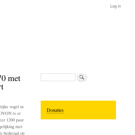
Log in
70 met
Search
t
ijke vogel in
Donaties
SOVON is er
eer 1200 paar
gelijking met
ls bedreigd op