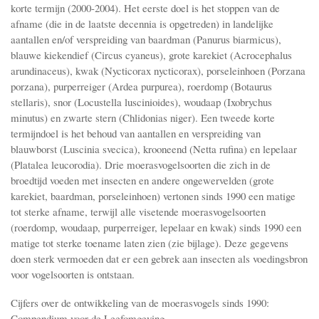
korte termijn (2000-2004). Het eerste doel is het stoppen van de
afname (die in de laatste decennia is opgetreden) in landelijke
aantallen en/of verspreiding van baardman (Panurus biarmicus),
blauwe kiekendief (Circus cyaneus), grote karekiet (Acrocephalus
arundinaceus), kwak (Nycticorax nycticorax), porseleinhoen (Porzana
porzana), purperreiger (Ardea purpurea), roerdomp (Botaurus
stellaris), snor (Locustella luscinioides), woudaap (Ixobrychus
minutus) en zwarte stern (Chlidonias niger). Een tweede korte
termijndoel is het behoud van aantallen en verspreiding van
blauwborst (Luscinia svecica), krooneend (Netta rufina) en lepelaar
(Platalea leucorodia). Drie moerasvogelsoorten die zich in de
broedtijd voeden met insecten en andere ongewervelden (grote
karekiet, baardman, porseleinhoen) vertonen sinds 1990 een matige
tot sterke afname, terwijl alle visetende moerasvogelsoorten
(roerdomp, woudaap, purperreiger, lepelaar en kwak) sinds 1990 een
matige tot sterke toename laten zien (zie bijlage). Deze gegevens
doen sterk vermoeden dat er een gebrek aan insecten als voedingsbron
voor vogelsoorten is ontstaan.
Cijfers over de ontwikkeling van de moerasvogels sinds 1990:
Compendium voor de Leefomgeving