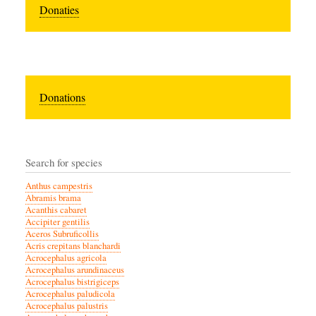
Donaties
Donations
Search for species
Anthus campestris
Abramis brama
Acanthis cabaret
Accipiter gentilis
Aceros Subruficollis
Acris crepitans blanchardi
Acrocephalus agricola
Acrocephalus arundinaceus
Acrocephalus bistrigiceps
Acrocephalus paludicola
Acrocephalus palustris