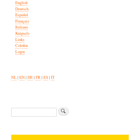
English
Deutsch
Español
Français
Italiano
Knipsels
Links
Colofon
Login
NL
|
EN
|
DE
|
FR
|
ES
|
IT
Search