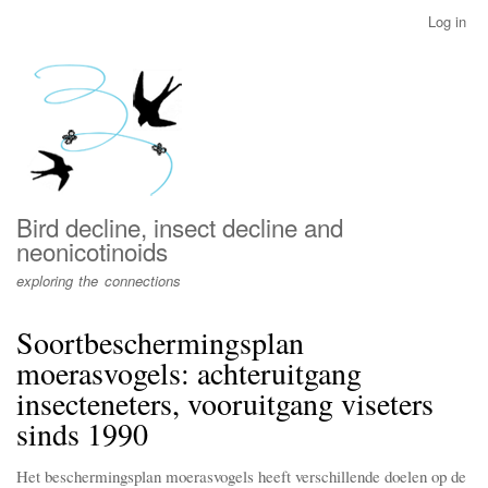
Skip
Log in
User
to
account
main
menu
content
Bird decline, insect decline and
neonicotinoids
exploring the connections
Soortbeschermingsplan
moerasvogels: achteruitgang
insecteneters, vooruitgang viseters
sinds 1990
Het beschermingsplan moerasvogels heeft verschillende doelen op de