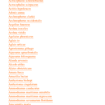
Acrocephalus schoenobaenus
Acrocephalus scirpaceus
Actitis hypoleucos
Adonis annua
Aechmophorus clarkii
Aechmophorus occidentalis
Aegolius funereus
Aeshna isoceles
Aeshna viridis
Agelaius phoeniceus
Aglais io
Aglais urticae
Agrostemma githago
Aipysurus apraefrontalis
Aipysurus foliosquama
Alauda arvensis
Alcedo atthis
Alytes obstetricans
Amara fusca
Amazilia luciae
Ambystoma bishopi
Ambystoma cingulatum
Ammodramus caudacutus
Ammodramus maritimus mirabilis
Ammodramus maritimus nigrescens
Ammodramus savannarum floridanus
Anacamptis morio