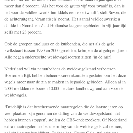
meer dan 8 procent. ‘Als het voor de grutto vijf voor twaalf is, dan is
het voor de veldleeuwerik inmiddels een voor twaalf’, stelt Sovon, die
de achteruitgang ‘dramatisch’ noemt. Het aantal veldleeuweriken
daalde in Noord- en Zuid-Hollandse laagveengebieden in vijf jaar tijd
zelfs met 23 procent.
Ook de groepen tureluurs en de kuifeenden, die net als de gele
kwikstaart tussen 1990 en 2000 groeiden, krimpen de afgelopen jaren.
Alle negen onderzochte weidevogelsoorten zitten ‘in de min’.
Nederland wil via natuurbeheer de weidevogelstand verbeteren.
Boeren en Rijk hebben beheersovereenkomsten gesloten om het deze
vogels meer naar de zin te maken in bepaalde gebieden. Alleen al in
2004 meldden de boeren 10.000 hectare landbouwgrond aan voor de
weidevogels.
‘Duidelijk is dat beschermende maatregelen die de laatste jaren op
veel plaatsen zijn genomen de daling van de weidevogelstand niet
hebben kunnen stoppen’, stellen de CBS-onderzoekers. Of Nederland
extra maatregelen ter bescherming van de weidevogels zal nemen,
zal eind november blijken. Tijdens het ‘Grutto Gala’ zal minister