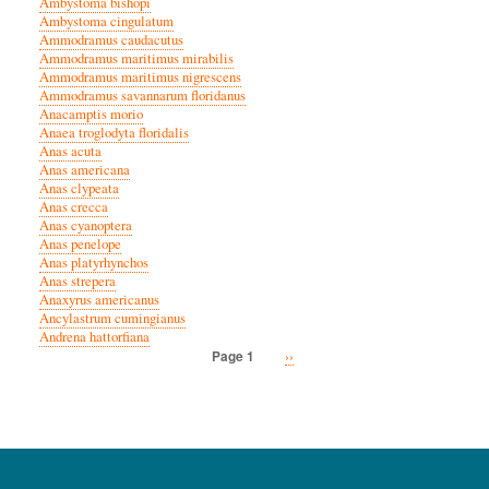
Ambystoma bishopi
Ambystoma cingulatum
Ammodramus caudacutus
Ammodramus maritimus mirabilis
Ammodramus maritimus nigrescens
Ammodramus savannarum floridanus
Anacamptis morio
Anaea troglodyta floridalis
Anas acuta
Anas americana
Anas clypeata
Anas crecca
Anas cyanoptera
Anas penelope
Anas platyrhynchos
Anas strepera
Anaxyrus americanus
Ancylastrum cumingianus
Andrena hattorfiana
Next
››
Page 1
Pagination
page