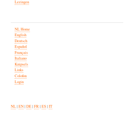
Lezingen
NL Home
English
Deutsch
Español
Français
Italiano
Knipsels
Links
Colofon
Login
NL
|
EN
|
DE
|
FR
|
ES
|
IT