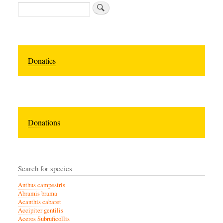
Search
Donaties
Donations
Search for species
Anthus campestris
Abramis brama
Acanthis cabaret
Accipiter gentilis
Aceros Subruficollis