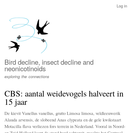
Skip
Log in
User
to
account
main
menu
content
Bird decline, insect decline and
neonicotinoids
exploring the connections
CBS: aantal weidevogels halveert in
15 jaar
De kievit Vanellus vanellus, grutto Limosa limosa, veldleeuwerik
Alauda arvensis, de slobeend Anas clypeata en de gele kwikstaart
Motacilla flava verliezen fors terrein in Nederland. Vooral in Noord-
en Zuid-Holland loopt de stand hard achteruit, maakte het Centraal