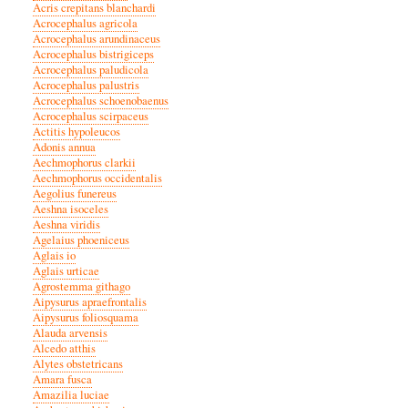
Acris crepitans blanchardi
Acrocephalus agricola
Acrocephalus arundinaceus
Acrocephalus bistrigiceps
Acrocephalus paludicola
Acrocephalus palustris
Acrocephalus schoenobaenus
Acrocephalus scirpaceus
Actitis hypoleucos
Adonis annua
Aechmophorus clarkii
Aechmophorus occidentalis
Aegolius funereus
Aeshna isoceles
Aeshna viridis
Agelaius phoeniceus
Aglais io
Aglais urticae
Agrostemma githago
Aipysurus apraefrontalis
Aipysurus foliosquama
Alauda arvensis
Alcedo atthis
Alytes obstetricans
Amara fusca
Amazilia luciae