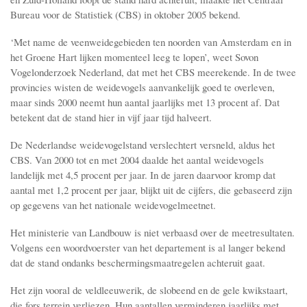
Bureau voor de Statistiek (CBS) in oktober 2005 bekend.
‘Met name de veenweidegebieden ten noorden van Amsterdam en in
het Groene Hart lijken momenteel leeg te lopen’, weet Sovon
Vogelonderzoek Nederland, dat met het CBS meerekende. In de twee
provincies wisten de weidevogels aanvankelijk goed te overleven,
maar sinds 2000 neemt hun aantal jaarlijks met 13 procent af. Dat
betekent dat de stand hier in vijf jaar tijd halveert.
De Nederlandse weidevogelstand verslechtert versneld, aldus het
CBS. Van 2000 tot en met 2004 daalde het aantal weidevogels
landelijk met 4,5 procent per jaar. In de jaren daarvoor kromp dat
aantal met 1,2 procent per jaar, blijkt uit de cijfers, die gebaseerd zijn
op gegevens van het nationale weidevogelmeetnet.
Het ministerie van Landbouw is niet verbaasd over de meetresultaten.
Volgens een woordvoerster van het departement is al langer bekend
dat de stand ondanks beschermingsmaatregelen achteruit gaat.
Het zijn vooral de veldleeuwerik, de slobeend en de gele kwikstaart,
die fors terrein verliezen. Hun aantallen verminderen jaarlijks met