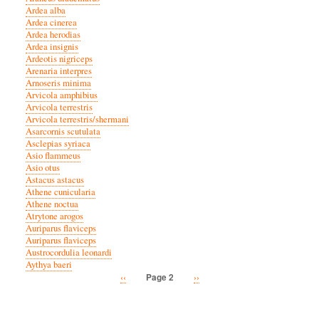
Ardea alba
Ardea cinerea
Ardea herodias
Ardea insignis
Ardeotis nigriceps
Arenaria interpres
Arnoseris minima
Arvicola amphibius
Arvicola terrestris
Arvicola terrestris/shermani
Asarcornis scutulata
Asclepias syriaca
Asio flammeus
Asio otus
Astacus astacus
Athene cunicularia
Athene noctua
Atrytone arogos
Auriparus flaviceps
Auriparus flaviceps
Austrocordulia leonardi
Aythya baeri
Previous
‹‹
Next
››
Page 2
Pagination
page
page