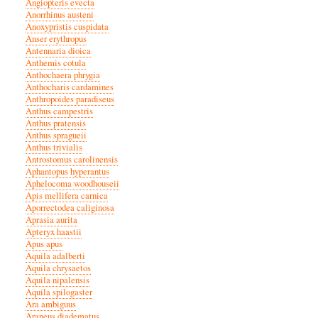
Angiopteris evecta
Anorrhinus austeni
Anoxypristis cuspidata
Anser erythropus
Antennaria dioica
Anthemis cotula
Anthochaera phrygia
Anthocharis cardamines
Anthropoides paradiseus
Anthus campestris
Anthus pratensis
Anthus spragueii
Anthus trivialis
Antrostomus carolinensis
Aphantopus hyperantus
Aphelocoma woodhouseii
Apis mellifera carnica
Aporrectodea caliginosa
Aprasia aurita
Apteryx haastii
Apus apus
Aquila adalberti
Aquila chrysaetos
Aquila nipalensis
Aquila spilogaster
Ara ambiguus
Araneus diadematus