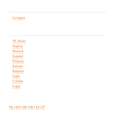
Lezingen
NL Home
English
Deutsch
Español
Français
Italiano
Knipsels
Links
Colofon
Login
NL
|
EN
|
DE
|
FR
|
ES
|
IT