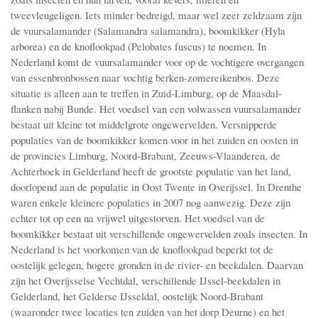
tweevleugeligen. Iets minder bedreigd, maar wel zeer zeldzaam zijn
de vuursalamander (Salamandra salamandra), boomkikker (Hyla
arborea) en de knoflookpad (Pelobates fuscus) te noemen. In
Nederland komt de vuursalamander voor op de vochtigere overgangen
van essenbronbossen naar vochtig berken-zomereikenbos. Deze
situatie is alleen aan te treffen in Zuid-Limburg, op de Maasdal-
flanken nabij Bunde. Het voedsel van een volwassen vuursalamander
bestaat uit kleine tot middelgrote ongewervelden. Versnipperde
populaties van de boomkikker komen voor in het zuiden en oosten in
de provincies Limburg, Noord-Brabant, Zeeuws-Vlaanderen, de
Achterhoek in Gelderland heeft de grootste populatie van het land,
doorlopend aan de populatie in Oost Twente in Overijssel. In Drenthe
waren enkele kleinere populaties in 2007 nog aanwezig. Deze zijn
echter tot op een na vrijwel uitgestorven. Het voedsel van de
boomkikker bestaat uit verschillende ongewervelden zoals insecten. In
Nederland is het voorkomen van de knoflookpad beperkt tot de
oostelijk gelegen, hogere gronden in de rivier- en beekdalen. Daarvan
zijn het Overijsselse Vechtdal, verschillende IJssel-beekdalen in
Gelderland, het Gelderse IJsseldal, oostelijk Noord-Brabant
(waaronder twee locaties ten zuiden van het dorp Deurne) en het