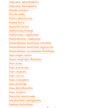
Aipysurus apraefrontalis
Aipysurus foliosquama
Alauda arvensis
Alcedo atthis
Alytes obstetricans
Amara fusca
Amazilia luciae
Ambystoma bishopi
Ambystoma cingulatum
Ammodramus caudacutus
Ammodramus maritimus mirabilis
Ammodramus maritimus nigrescens
Ammodramus savannarum floridanus
Anacamptis morio
Anaea troglodyta floridalis
Anas acuta
Anas americana
Anas clypeata
Anas crecca
Anas cyanoptera
Anas penelope
Anas platyrhynchos
Anas strepera
Anaxyrus americanus
Ancylastrum cumingianus
Andrena hattorfiana