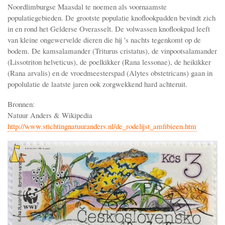
Noordlimburgse Maasdal te noemen als voornaamste
populatiegebieden. De grootste populatie knoflookpadden bevindt zich
in en rond het Gelderse Overasselt. De volwassen knoflookpad leeft
van kleine ongewervelde dieren die hij 's nachts tegenkomt op de
bodem. De kamsalamander (Triturus cristatus), de vinpootsalamander
(Lissotriton helveticus), de poelkikker (Rana lessonae), de heikikker
(Rana arvalis) en de vroedmeesterspad (Alytes obstetricans) gaan in
popolulatie de laatste jaren ook zorgwekkend hard achteruit.
Bronnen:
Natuur Anders & Wikipedia
http://www.stichtingnatuuranders.nl/de_rodelijst_amfibieen.htm