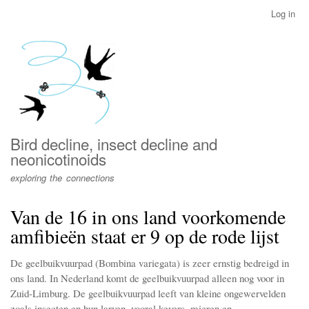
Skip
Log in
User
to
account
main
menu
content
Bird decline, insect decline and
neonicotinoids
exploring the connections
Van de 16 in ons land voorkomende
amfibieën staat er 9 op de rode lijst
De geelbuikvuurpad (Bombina variegata) is zeer ernstig bedreigd in
ons land. In Nederland komt de geelbuikvuurpad alleen nog voor in
Zuid-Limburg. De geelbuikvuurpad leeft van kleine ongewervelden
zoals insecten en hun larven, vooral kevers, mieren en