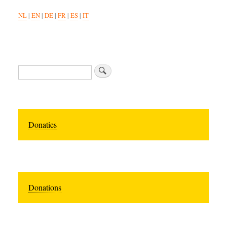
NL
|
EN
|
DE
|
FR
|
ES
|
IT
Search
Donaties
Donations