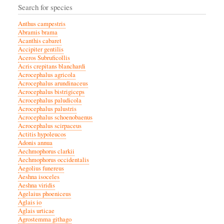
Search for species
Anthus campestris
Abramis brama
Acanthis cabaret
Accipiter gentilis
Aceros Subruficollis
Acris crepitans blanchardi
Acrocephalus agricola
Acrocephalus arundinaceus
Acrocephalus bistrigiceps
Acrocephalus paludicola
Acrocephalus palustris
Acrocephalus schoenobaenus
Acrocephalus scirpaceus
Actitis hypoleucos
Adonis annua
Aechmophorus clarkii
Aechmophorus occidentalis
Aegolius funereus
Aeshna isoceles
Aeshna viridis
Agelaius phoeniceus
Aglais io
Aglais urticae
Agrostemma githago