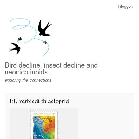
Overslaan
Inloggen
User
en
account
naar
menu
de
inhoud
gaan
Bird decline, insect decline and
neonicotinoids
exploring the connections
EU verbiedt thiacloprid