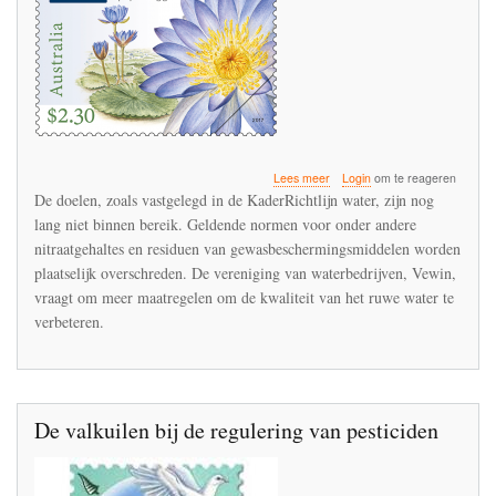
over
Lees meer
Login
om te reageren
De
De doelen, zoals vastgelegd in de KaderRichtlijn water, zijn nog
kwaliteit
lang niet binnen bereik. Geldende normen voor onder andere
van
nitraatgehaltes en residuen van gewasbeschermingsmiddelen worden
bronnen
voor
plaatselijk overschreden. De vereniging van waterbedrijven, Vewin,
drinkwater
vraagt om meer maatregelen om de kwaliteit van het ruwe water te
in
verbeteren.
Nederland
staat
onder
druk
De valkuilen bij de regulering van pesticiden