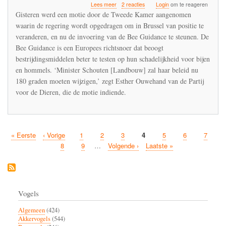
over
Lees meer
2 reacties
Login
om te reageren
Tweede
Gisteren werd een motie door de Tweede Kamer aangenomen
Kamer
waarin de regering wordt opgedragen om in Brussel van positie te
roept
veranderen, en nu de invoering van de Bee Guidance te steunen. De
minister
Schouten
Bee Guidance is een Europees richtsnoer dat beoogt
tot
bestrijdingsmiddelen beter te testen op hun schadelijkheid voor bijen
de
en hommels. ‘Minister Schouten [Landbouw] zal haar beleid nu
orde:
180 graden moeten wijzigen,’ zegt Esther Ouwehand van de Partij
Nederland
moet
voor de Dieren, die de motie indiende.
bijenrichtsnoer
steunen
Eerste
« Eerste
Vorige
‹ Vorige
Pagina
1
Pagina
2
Pagina
3
Huidige
4
Pagina
5
Pagina
6
Pagina
7
Paginatie
pagina
pagina
pagina
Pagina
8
Pagina
9
…
Volgende
Volgende ›
Laatste
Laatste »
pagina
pagina
Vogels
Algemeen
(424)
Akkervogels
(544)