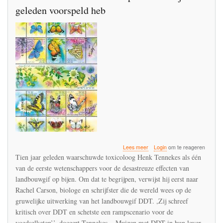
geleden voorspeld heb
over
Lees meer
Login
om te reageren
We
Tien jaar geleden waarschuwde toxicoloog Henk Tennekes als één
zitten
van de eerste wetenschappers voor de desastreuze effecten van
midden
landbouwgif op bijen. Om dat te begrijpen, verwijst hij eerst naar
in
de
Rachel Carson, biologe en schrijfster die de wereld wees op de
ramp
gruwelijke uitwerking van het landbouwgif DDT. ,Zij schreef
die
kritisch over DDT en schetste een rampscenario voor de
ik
voedselketen’’, doceert Tennekes. ,,Muizen met DDT in hun lever
tien