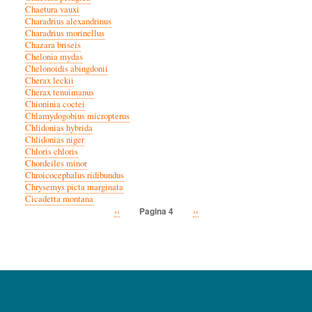
Chaetura vauxi
Charadrius alexandrinus
Charadrius morinellus
Chazara briseis
Chelonia mydas
Chelonoidis abingdonii
Cherax leckii
Cherax tenuimanus
Chioninia coctei
Chlamydogobius micropterus
Chlidonias hybrida
Chlidonias niger
Chloris chloris
Chordeiles minor
Chroicocephalus ridibundus
Chrysemys picta marginata
Cicadetta montana
Vorige
‹‹
Volgende
››
Pagina 4
Paginatie
pagina
pagina