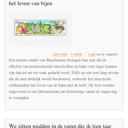
het leven van bijen
over
Lees meer
1 reactie
Login
om te reageren
Zeer
Een nieuwe studie van Braziliaanse biologen laat zien dat de
lage
effecten van neonicotinoïde insecticiden op bijen veel erger kunnen
dosissen
zijn dan tot nu toe vaak gedacht werd. Zelfs op een zeer laag niveau
van
clothianidine
dat als niet-dodelijk wordt beschouwd, verkortte het insecticide
verkorten
clothianidine het leven van de bijen met de helft. De tests werden
het
uitgevoerd in een laboratorium om besmetting vanuit de omgeving
leven
te vermijden.
van
bijen
We zitten midden in de ramp die ik tien jaar