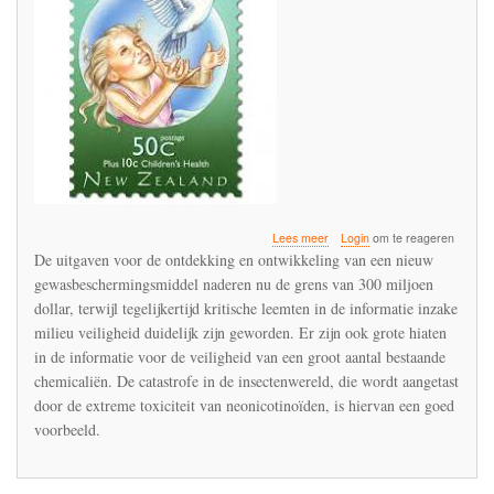
over
Lees meer
Login
om te reageren
De
De uitgaven voor de ontdekking en ontwikkeling van een nieuw
valkuilen
gewasbeschermingsmiddel naderen nu de grens van 300 miljoen
bij
dollar, terwijl tegelijkertijd kritische leemten in de informatie inzake
de
regulering
milieu veiligheid duidelijk zijn geworden. Er zijn ook grote hiaten
van
in de informatie voor de veiligheid van een groot aantal bestaande
pesticiden
chemicaliën. De catastrofe in de insectenwereld, die wordt aangetast
door de extreme toxiciteit van neonicotinoïden, is hiervan een goed
voorbeeld.