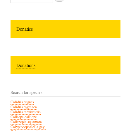
Donaties
Donations
Search for species
Calidris pugnax
Calidris pygmaea
Calidris tenuirostris
Calliope calliope
Callipepla squamata
Calyptocephalella gayi