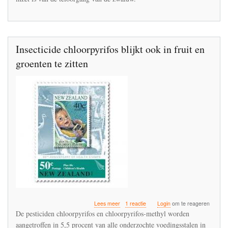
Insecticide chloorpyrifos blijkt ook in fruit en
groenten te zitten
over
Lees meer
1 reactie
Login
om te reageren
Insecticide
De pesticiden chloorpyrifos en chloorpyrifos-methyl worden
chloorpyrifos
aangetroffen in 5,5 procent van alle onderzochte voedingsstalen in