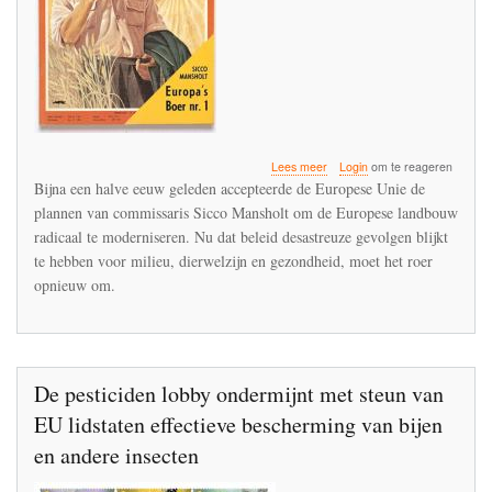
over
Lees meer
Login
om te reageren
De
Bijna een halve eeuw geleden accepteerde de Europese Unie de
overstap
plannen van commissaris Sicco Mansholt om de Europese landbouw
van
radicaal te moderniseren. Nu dat beleid desastreuze gevolgen blijkt
de
sociaal-
te hebben voor milieu, dierwelzijn en gezondheid, moet het roer
democratische
opnieuw om.
vooruitgangsdenker
Sicco
Mansholt
naar
een
De pesticiden lobby ondermijnt met steun van
groene
radicaal
EU lidstaten effectieve bescherming van bijen
en andere insecten