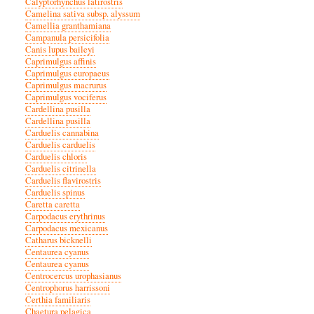
Calyptorhynchus latirostris
Camelina sativa subsp. alyssum
Camellia granthamiana
Campanula persicifolia
Canis lupus baileyi
Caprimulgus affinis
Caprimulgus europaeus
Caprimulgus macrurus
Caprimulgus vociferus
Cardellina pusilla
Cardellina pusilla
Carduelis cannabina
Carduelis carduelis
Carduelis chloris
Carduelis citrinella
Carduelis flavirostris
Carduelis spinus
Caretta caretta
Carpodacus erythrinus
Carpodacus mexicanus
Catharus bicknelli
Centaurea cyanus
Centaurea cyanus
Centrocercus urophasianus
Centrophorus harrissoni
Certhia familiaris
Chaetura pelagica