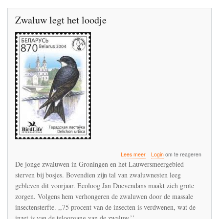
Zwaluw legt het loodje
over
Lees meer
Login
om te reageren
Zwaluw
De jonge zwaluwen in Groningen en het Lauwersmeergebied
legt
sterven bij bosjes. Bovendien zijn tal van zwaluwnesten leeg
het
gebleven dit voorjaar. Ecoloog Jan Doevendans maakt zich grote
loodje
zorgen. Volgens hem verhongeren de zwaluwen door de massale
insectensterfte. ,,75 procent van de insecten is verdwenen, wat de
inzet is van de teloorgang van de zwaluw.’’