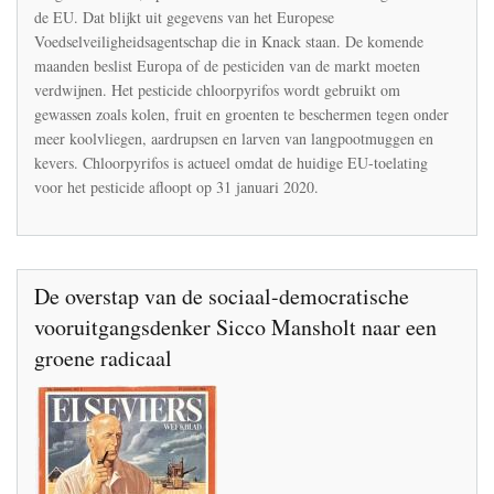
blijkt
de EU. Dat blijkt uit gegevens van het Europese
ook
in
Voedselveiligheidsagentschap die in Knack staan. De komende
fruit
maanden beslist Europa of de pesticiden van de markt moeten
en
verdwijnen. Het pesticide chloorpyrifos wordt gebruikt om
groenten
gewassen zoals kolen, fruit en groenten te beschermen tegen onder
te
zitten
meer koolvliegen, aardrupsen en larven van langpootmuggen en
kevers. Chloorpyrifos is actueel omdat de huidige EU-toelating
voor het pesticide afloopt op 31 januari 2020.
De overstap van de sociaal-democratische
vooruitgangsdenker Sicco Mansholt naar een
groene radicaal