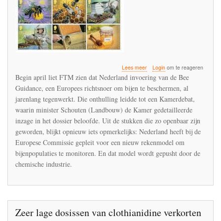
over
Lees meer
Login
om te reageren
De
Begin april liet FTM zien dat Nederland invoering van de Bee
pesticiden
Guidance, een Europees richtsnoer om bijen te beschermen, al
lobby
jarenlang tegenwerkt. Die onthulling leidde tot een Kamerdebat,
ondermijnt
met
waarin minister Schouten (Landbouw) de Kamer gedetailleerde
steun
inzage in het dossier beloofde. Uit de stukken die zo openbaar zijn
van
geworden, blijkt opnieuw iets opmerkelijks: Nederland heeft bij de
EU
Europese Commissie gepleit voor een nieuw rekenmodel om
lidstaten
effectieve
bijenpopulaties te monitoren. En dat model wordt gepusht door de
bescherming
chemische industrie.
van
bijen
en
andere
insecten
Zeer lage dosissen van clothianidine verkorten