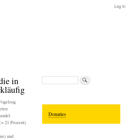
Log in
die in
Search
kläufig
 Vogelzug
rten
Donaties
andel.
(= 21 Prozent)
us) und