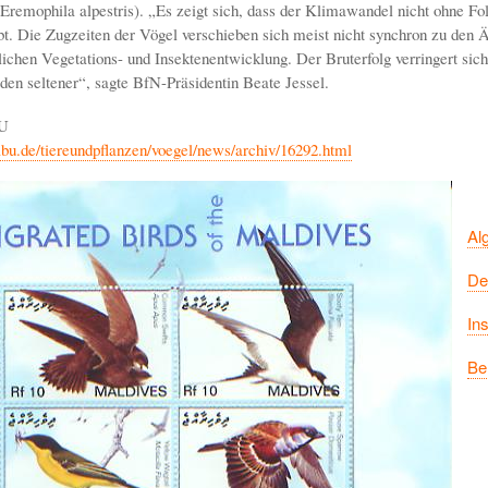
Eremophila alpestris). „Es zeigt sich, dass der Klimawandel nicht ohne Fol
bt. Die Zugzeiten der Vögel verschieben sich meist nicht synchron zu den 
tlichen Vegetations- und Insektenentwicklung. Der Bruterfolg verringert sic
den seltener“, sagte BfN-Präsidentin Beate Jessel.
U
bu.de/tiereundpflanzen/voegel/news/archiv/16292.html
Al
De
In
Be