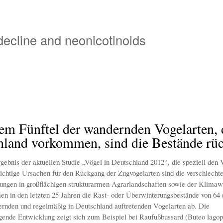
Skip
to
main
 decline and neonicotinoids
content
em Fünftel der wandernden Vogelarten, 
hland vorkommen, sind die Bestände rüc
rgebnis der aktuellen Studie „Vögel in Deutschland 2012“, die speziell den
ichtige Ursachen für den Rückgang der Zugvogelarten sind die verschlechte
ngen in großflächigen strukturarmen Agrarlandschaften sowie der Klimaw
n in den letzten 25 Jahren die Rast- oder Überwinterungsbestände von 64 
rnden und regelmäßig in Deutschland auftretenden Vogelarten ab. Die
gende Entwicklung zeigt sich zum Beispiel bei Raufußbussard (Buteo lagop