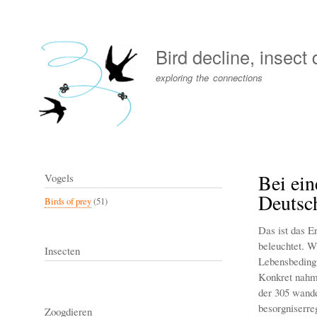
User
account
Bird decline, insect
menu
exploring the connections
Bei ein
Vogels
Deutsc
Birds of prey
(51)
Das ist das E
beleuchtet. W
Insecten
Lebensbedingu
Konkret nahme
der 305 wande
besorgniserre
Zoogdieren