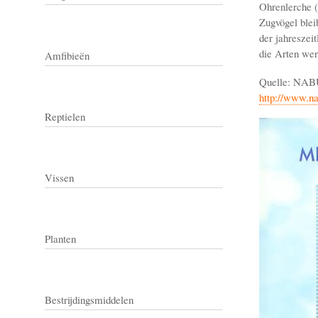
Ohrenlerche (
Zugvögel blei
der jahreszei
die Arten wer
Amfibieën
Quelle: NAB
http://www.na
Reptielen
Vissen
Planten
Bestrijdingsmiddelen