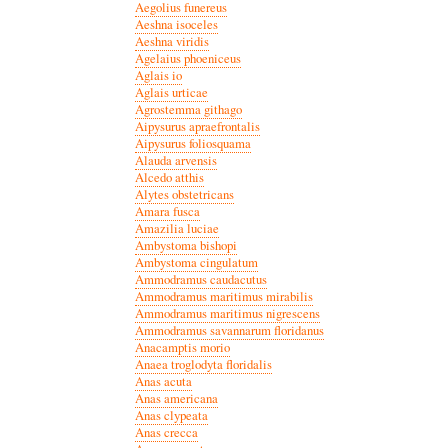
Aegolius funereus
Aeshna isoceles
Aeshna viridis
Agelaius phoeniceus
Aglais io
Aglais urticae
Agrostemma githago
Aipysurus apraefrontalis
Aipysurus foliosquama
Alauda arvensis
Alcedo atthis
Alytes obstetricans
Amara fusca
Amazilia luciae
Ambystoma bishopi
Ambystoma cingulatum
Ammodramus caudacutus
Ammodramus maritimus mirabilis
Ammodramus maritimus nigrescens
Ammodramus savannarum floridanus
Anacamptis morio
Anaea troglodyta floridalis
Anas acuta
Anas americana
Anas clypeata
Anas crecca