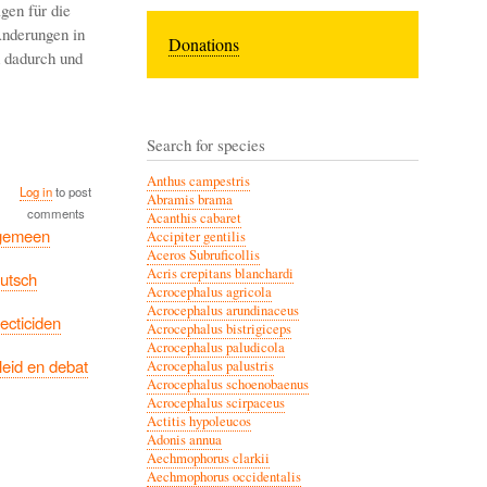
gen für die
Änderungen in
Donations
h dadurch und
Search for species
Anthus campestris
Log in
to post
Abramis brama
comments
Acanthis cabaret
gemeen
Accipiter gentilis
Aceros Subruficollis
Acris crepitans blanchardi
utsch
Acrocephalus agricola
Acrocephalus arundinaceus
secticiden
Acrocephalus bistrigiceps
Acrocephalus paludicola
leid en debat
Acrocephalus palustris
Acrocephalus schoenobaenus
Acrocephalus scirpaceus
Actitis hypoleucos
Adonis annua
Aechmophorus clarkii
Aechmophorus occidentalis