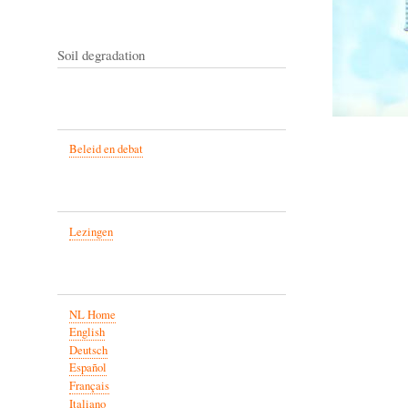
Soil degradation
Beleid en debat
Lezingen
NL Home
English
Deutsch
Español
Français
Italiano