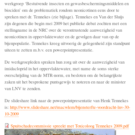
werkgroep ‘Bestuivende insecten en gewasbeschermingsmiddelen en
biociden’ om de problematiek rondom neonicotinen eens door te
spreken met dr. Tennekes (zie bijlage). Tennekes en Van der Sluijs
zijn degenen die begin mei 2009 het publieke debat zochten met een
stellingname in de NRC over de verontrustende aanwezigheid van
neonicotinen in oppervlaktewater en de gevolgen daar van op de
bijenpopulatie. Tennekes kreeg uitvoerig de gelegenheid zijn standpunt
uiteen te zetten m.b.v. een powerpointpresentatie.
De werkgroepleden spraken hun zorg uit over de aanwezigheid van
imidacloprid in het oppervlaktewater, met name de soms sterke
overschrijding van de MTR-norm, en besloten om de belangrijkste
zaken uit het besprokene puntsgewijs te noteren en naar de minister
van LNV te zenden.
De slideshare link naar de powerpointpresentatie van Henk Tennekes
is:
http://www.slideshare.net/macwlem/bijensterfte-voordracht-lnv-30-
10-2009
Spuitschadecommissie spreekt met Toxicoloog Tennekes 2009.pdf