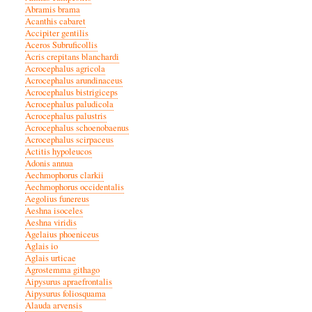
Abramis brama
Acanthis cabaret
Accipiter gentilis
Aceros Subruficollis
Acris crepitans blanchardi
Acrocephalus agricola
Acrocephalus arundinaceus
Acrocephalus bistrigiceps
Acrocephalus paludicola
Acrocephalus palustris
Acrocephalus schoenobaenus
Acrocephalus scirpaceus
Actitis hypoleucos
Adonis annua
Aechmophorus clarkii
Aechmophorus occidentalis
Aegolius funereus
Aeshna isoceles
Aeshna viridis
Agelaius phoeniceus
Aglais io
Aglais urticae
Agrostemma githago
Aipysurus apraefrontalis
Aipysurus foliosquama
Alauda arvensis