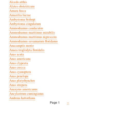
Alcedo atthis
Alytes obstetricans
Amara fusca
Amazilia luciae
Ambystoma bishopi
Ambystoma cingulatum
Ammodramus caudacutus
Ammodramus maritimus mirabilis
Ammodramus maritimus nigrescens
Ammodramus savannarum floridanus
Anacamptis morio
Anaea troglodyta floridalis
Anas acuta
Anas americana
Anas clypeata
Anas crecca
Anas cyanoptera
Anas penelope
Anas platyrhynchos
Anas strepera
Anaxyrus americanus
Ancylastrum cumingianus
Andrena hattorfiana
Next
››
Page 1
Pagination
page