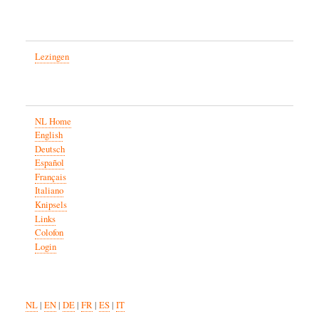
Lezingen
NL Home
English
Deutsch
Español
Français
Italiano
Knipsels
Links
Colofon
Login
NL
|
EN
|
DE
|
FR
|
ES
|
IT