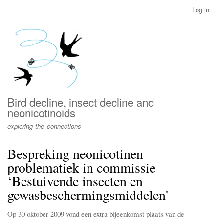
Skip
Log in
User
to
account
main
menu
content
Bird decline, insect decline and
neonicotinoids
exploring the connections
Bespreking neonicotinen
problematiek in commissie
‘Bestuivende insecten en
gewasbeschermingsmiddelen'
Op 30 oktober 2009 vond een extra bijeenkomst plaats van de