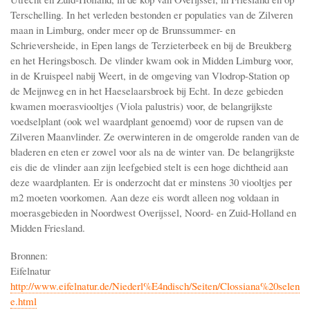
Terschelling. In het verleden bestonden er populaties van de Zilveren
maan in Limburg, onder meer op de Brunssummer- en
Schrieversheide, in Epen langs de Terzieterbeek en bij de Breukberg
en het Heringsbosch. De vlinder kwam ook in Midden Limburg voor,
in de Kruispeel nabij Weert, in de omgeving van Vlodrop-Station op
de Meijnweg en in het Haeselaarsbroek bij Echt. In deze gebieden
kwamen moerasviooltjes (Viola palustris) voor, de belangrijkste
voedselplant (ook wel waardplant genoemd) voor de rupsen van de
Zilveren Maanvlinder. Ze overwinteren in de omgerolde randen van de
bladeren en eten er zowel voor als na de winter van. De belangrijkste
eis die de vlinder aan zijn leefgebied stelt is een hoge dichtheid aan
deze waardplanten. Er is onderzocht dat er minstens 30 viooltjes per
m2 moeten voorkomen. Aan deze eis wordt alleen nog voldaan in
moerasgebieden in Noordwest Overijssel, Noord- en Zuid-Holland en
Midden Friesland.
Bronnen:
Eifelnatur
http://www.eifelnatur.de/Niederl%E4ndisch/Seiten/Clossiana%20selen
e.html