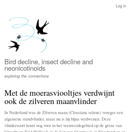
Skip
Log in
User
to
account
main
menu
content
Bird decline, insect decline and
neonicotinoids
exploring the connections
Met de moerasviooltjes verdwijnt
ook de zilveren maanvlinder
In Nederland was de Zilveren maan (Clossiana selene) vroeger een
algemene standvlinder, maar nu is hij bijna verdwenen. Deze
vlindersoort komt nog voor in het veenweidegebied op de grens van
Utrecht en Zuid-Holland, in de kop van Overijssel, in Friesland en op