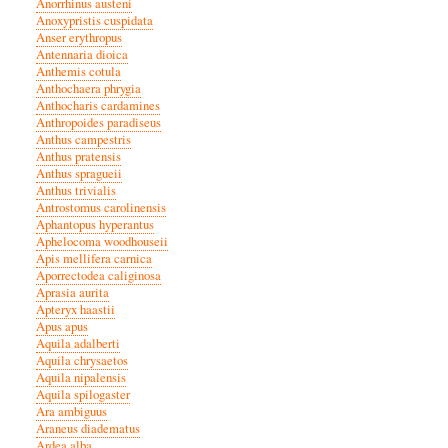
Anorrhinus austeni
Anoxypristis cuspidata
Anser erythropus
Antennaria dioica
Anthemis cotula
Anthochaera phrygia
Anthocharis cardamines
Anthropoides paradiseus
Anthus campestris
Anthus pratensis
Anthus spragueii
Anthus trivialis
Antrostomus carolinensis
Aphantopus hyperantus
Aphelocoma woodhouseii
Apis mellifera carnica
Aporrectodea caliginosa
Aprasia aurita
Apteryx haastii
Apus apus
Aquila adalberti
Aquila chrysaetos
Aquila nipalensis
Aquila spilogaster
Ara ambiguus
Araneus diadematus
Ardea alba