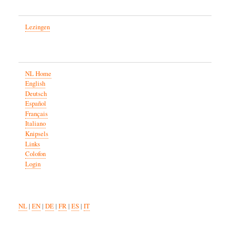
Lezingen
NL Home
English
Deutsch
Español
Français
Italiano
Knipsels
Links
Colofon
Login
NL
|
EN
|
DE
|
FR
|
ES
|
IT