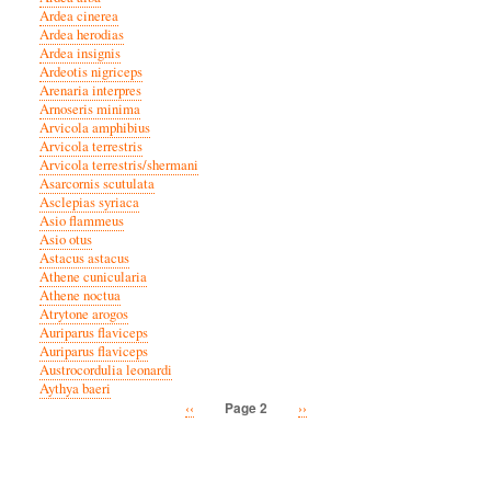
Ardea cinerea
Ardea herodias
Ardea insignis
Ardeotis nigriceps
Arenaria interpres
Arnoseris minima
Arvicola amphibius
Arvicola terrestris
Arvicola terrestris/shermani
Asarcornis scutulata
Asclepias syriaca
Asio flammeus
Asio otus
Astacus astacus
Athene cunicularia
Athene noctua
Atrytone arogos
Auriparus flaviceps
Auriparus flaviceps
Austrocordulia leonardi
Aythya baeri
Previous
‹‹
Next
››
Page 2
Pagination
page
page