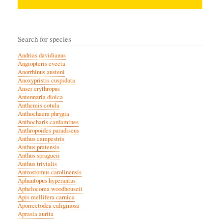
Search for species
Andrias davidianus
Angiopteris evecta
Anorrhinus austeni
Anoxypristis cuspidata
Anser erythropus
Antennaria dioica
Anthemis cotula
Anthochaera phrygia
Anthocharis cardamines
Anthropoides paradiseus
Anthus campestris
Anthus pratensis
Anthus spragueii
Anthus trivialis
Antrostomus carolinensis
Aphantopus hyperantus
Aphelocoma woodhouseii
Apis mellifera carnica
Aporrectodea caliginosa
Aprasia aurita