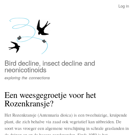
Skip
Log in
User
to
account
main
menu
content
Bird decline, insect decline and
neonicotinoids
exploring the connections
Een weesgegroetje voor het
Rozenkransje?
Het Rozenkransje (Antennaria dioica) is een tweehuizige, kruipende
plant, die zich behalve via zaad ook vegetatief kan uitbreiden. De
soort was vroeger een algemene verschijning in schrale graslanden in
de duinen en op de hogere zandgronden. Sinds 1950 is het