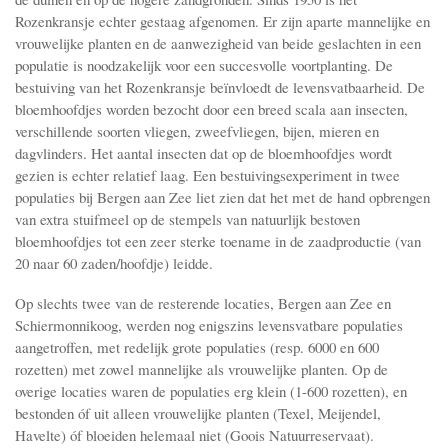
Rozenkransje echter gestaag afgenomen. Er zijn aparte mannelijke en
vrouwelijke planten en de aanwezigheid van beide geslachten in een
populatie is noodzakelijk voor een succesvolle voortplanting. De
bestuiving van het Rozenkransje beïnvloedt de levensvatbaarheid. De
bloemhoofdjes worden bezocht door een breed scala aan insecten,
verschillende soorten vliegen, zweefvliegen, bijen, mieren en
dagvlinders. Het aantal insecten dat op de bloemhoofdjes wordt
gezien is echter relatief laag. Een bestuivingsexperiment in twee
populaties bij Bergen aan Zee liet zien dat het met de hand opbrengen
van extra stuifmeel op de stempels van natuurlijk bestoven
bloemhoofdjes tot een zeer sterke toename in de zaadproductie (van
20 naar 60 zaden/hoofdje) leidde.
Op slechts twee van de resterende locaties, Bergen aan Zee en
Schiermonnikoog, werden nog enigszins levensvatbare populaties
aangetroffen, met redelijk grote populaties (resp. 6000 en 600
rozetten) met zowel mannelijke als vrouwelijke planten. Op de
overige locaties waren de populaties erg klein (1-600 rozetten), en
bestonden óf uit alleen vrouwelijke planten (Texel, Meijendel,
Havelte) óf bloeiden helemaal niet (Goois Natuurreservaat).