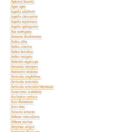
Apteryx haastii
Apus apus
Aquila adalberti
Aquila chrysaetos
Aquila nipalensis
Aquila spilogaster
Ara ambiguus
Araneus diadematus
Ardea alba
Ardea cinerea
Ardea herodias
Ardea insignis
Ardeotis nigriceps
Arenaria interpres
Arnoseris minima
Arvicola amphibius
Arvicola terrestris
Arvicola terrestris/shermani
Asarcornis scutulata
Asclepias syriaca
Asio flammeus
Asio otus
Astacus astacus
Athene cunicularia
Athene noctua
Atrytone arogos
Auriparus flaviceps