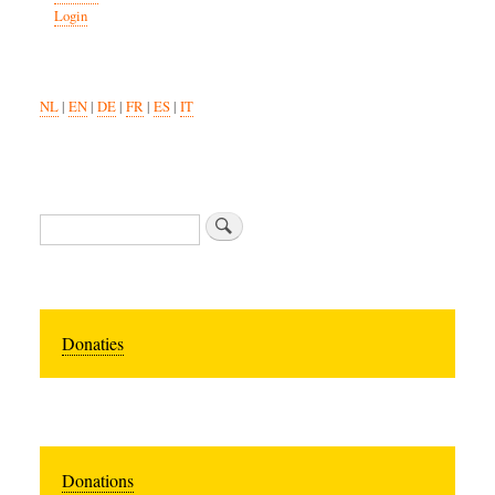
Login
NL
|
EN
|
DE
|
FR
|
ES
|
IT
Search
Donaties
Donations