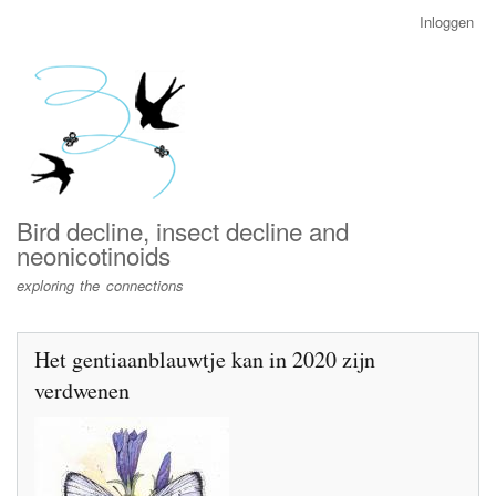
Overslaan
Inloggen
User
en
account
naar
menu
de
inhoud
gaan
Bird decline, insect decline and
neonicotinoids
exploring the connections
Het gentiaanblauwtje kan in 2020 zijn
verdwenen