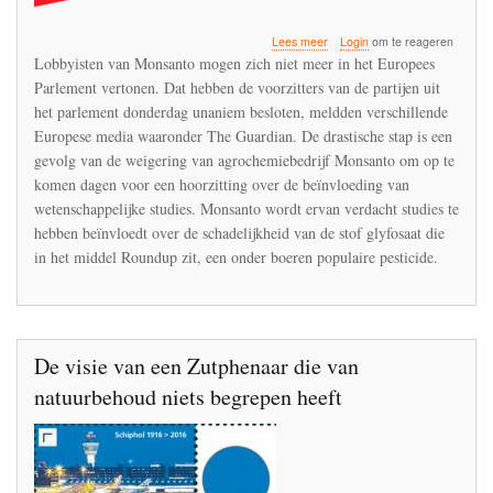
over
Lees meer
Login
om te reageren
Monsanto
Lobbyisten van Monsanto mogen zich niet meer in het Europees
niet
Parlement vertonen. Dat hebben de voorzitters van de partijen uit
meer
het parlement donderdag unaniem besloten, meldden verschillende
welkom
in
Europese media waaronder The Guardian. De drastische stap is een
Europees
gevolg van de weigering van agrochemiebedrijf Monsanto om op te
Parlement
komen dagen voor een hoorzitting over de beïnvloeding van
wetenschappelijke studies. Monsanto wordt ervan verdacht studies te
hebben beïnvloedt over de schadelijkheid van de stof glyfosaat die
in het middel Roundup zit, een onder boeren populaire pesticide.
De visie van een Zutphenaar die van
natuurbehoud niets begrepen heeft