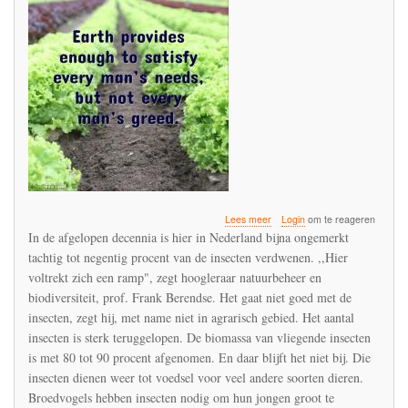
over
Lees meer
Login
om te reageren
Friedrich
In de afgelopen decennia is hier in Nederland bijna ongemerkt
Nietzsche
tachtig tot negentig procent van de insecten verdwenen. ,,Hier
(1844-
voltrekt zich een ramp", zegt hoogleraar natuurbeheer en
1900)
in
biodiversiteit, prof. Frank Berendse. Het gaat niet goed met de
zijn
insecten, zegt hij, met name niet in agrarisch gebied. Het aantal
boek
insecten is sterk teruggelopen. De biomassa van vliegende insecten
Aldus
is met 80 tot 90 procent afgenomen. En daar blijft het niet bij. Die
sprak
Zarathoestra:
insecten dienen weer tot voedsel voor veel andere soorten dieren.
'Blijf
Broedvogels hebben insecten nodig om hun jongen groot te
de