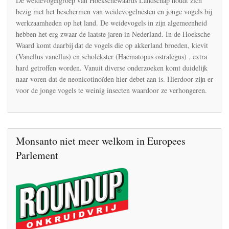
De weidevogelgroep van Hoekschewaards Landschap houdt zich
gebruik
bezig met het beschermen van weidevogelnesten en jonge vogels bij
neonics
werkzaamheden op het land. De weidevogels in zijn algemeenheid
zijn
kievit
hebben het erg zwaar de laatste jaren in Nederland. In de Hoeksche
en
Waard komt daarbij dat de vogels die op akkerland broeden, kievit
scholekster
(Vanellus vanellus) en scholekster (Haematopus ostralegus) , extra
in
hard getroffen worden. Vanuit diverse onderzoeken komt duidelijk
5
jaar
naar voren dat de neonicotinoïden hier debet aan is. Hierdoor zijn er
tijd
voor de jonge vogels te weinig insecten waardoor ze verhongeren.
90%
achteruit
gegaan
in
de
Hoeksche
Monsanto niet meer welkom in Europees
Waard
Parlement