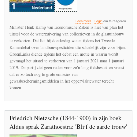
over
Lees meer
Login
om te reageren
De
Minister Henk Kamp van Economische Zaken is niet van plan het
visie
uitstel voor de waterzuivering van collectieven in de glastuinbouw
van
te verkorten. Dat liet hij donderdag weten tijdens het Tweede
een
Zutphenaar
Kamerdebat over landbouwpesticiden die schadelijk zijn voor bijen.
die
GroenLinks diende tijdens het debat een motie in waarin wordt
van
gevraagd het uitstel te verkorten van 1 januari 2021 naar 1 januari
natuurbehoud
2019. De partij ziet geen reden voor zo'n lang tijdsbestek en vreest
niets
begrepen
dat er zo toch nog te grote emissies van
heeft
gewasbeschermingsmiddelen in het oppervlaktewater terecht
komen.
Friedrich Nietzsche (1844-1900) in zijn boek
Aldus sprak Zarathoestra: 'Blijf de aarde trouw'