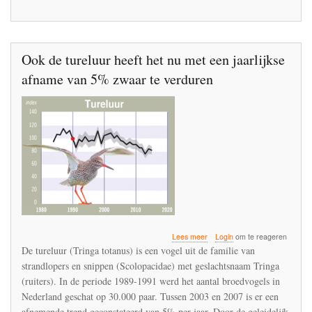
landbouwopleiding
Ook de tureluur heeft het nu met een jaarlijkse
afname van 5% zwaar te verduren
over
Lees meer
Login
om te reageren
Ook
De tureluur (Tringa totanus) is een vogel uit de familie van
de
strandlopers en snippen (Scolopacidae) met geslachtsnaam Tringa
tureluur
(ruiters). In de periode 1989-1991 werd het aantal broedvogels in
heeft
het
Nederland geschat op 30.000 paar. Tussen 2003 en 2007 is er een
nu
afnemende trend geconstateerd van 5% per jaar. Door de geleidelijk