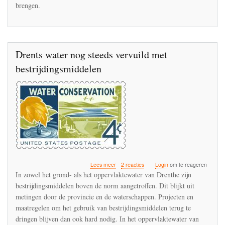
brengen.
aarde
trouw'
Drents water nog steeds vervuild met
bestrijdingsmiddelen
over
Lees meer
2 reacties
Login
om te reageren
Drents
In zowel het grond- als het oppervlaktewater van Drenthe zijn
water
bestrijdingsmiddelen boven de norm aangetroffen. Dit blijkt uit
nog
metingen door de provincie en de waterschappen. Projecten en
steeds
vervuild
maatregelen om het gebruik van bestrijdingsmiddelen terug te
met
dringen blijven dan ook hard nodig. In het oppervlaktewater van
bestrijdingsmiddelen