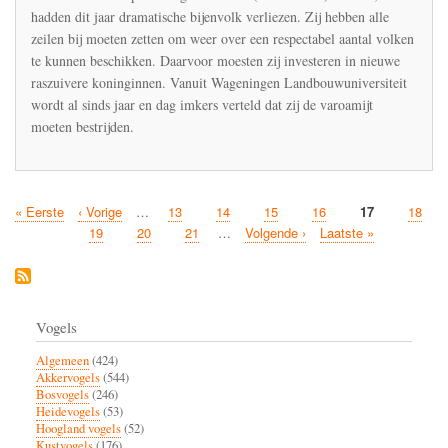
ervaren
hadden dit jaar dramatische bijenvolk verliezen. Zij hebben alle
imkers
zeilen bij moeten zetten om weer over een respectabel aantal volken
hebben
soms
te kunnen beschikken. Daarvoor moesten zij investeren in nieuwe
hoge
raszuivere koninginnen. Vanuit Wageningen Landbouwuniversiteit
bijensterfte
wordt al sinds jaar en dag imkers verteld dat zij de varoamijt
moeten bestrijden.
Eerste
« Eerste
Vorige
‹ Vorige
…
Pagina
13
Pagina
14
Pagina
15
Pagina
16
Huidige
17
Pagina
18
Paginatie
pagina
pagina
pagina
Pagina
19
Pagina
20
Pagina
21
…
Volgende
Volgende ›
Laatste
Laatste »
pagina
pagina
Vogels
Algemeen
(424)
Akkervogels
(544)
Bosvogels
(246)
Heidevogels
(53)
Hoogland vogels
(52)
Kustvogels
(176)