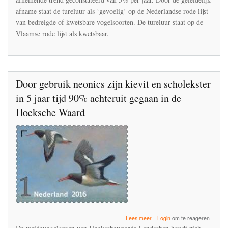
met
afname staat de tureluur als ‘gevoelig’ op de Nederlandse rode lijst
een
van bedreigde of kwetsbare vogelsoorten. De tureluur staat op de
jaarlijkse
afname
Vlaamse rode lijst als kwetsbaar.
van
5%
zwaar
te
verduren
Door gebruik neonics zijn kievit en scholekster
in 5 jaar tijd 90% achteruit gegaan in de
Hoeksche Waard
over
Lees meer
Login
om te reageren
Door