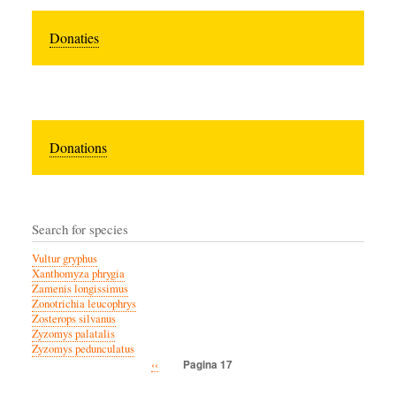
Donaties
Donations
Search for species
Vultur gryphus
Xanthomyza phrygia
Zamenis longissimus
Zonotrichia leucophrys
Zosterops silvanus
Zyzomys palatalis
Zyzomys pedunculatus
Vorige
‹‹
Pagina 17
Paginatie
pagina