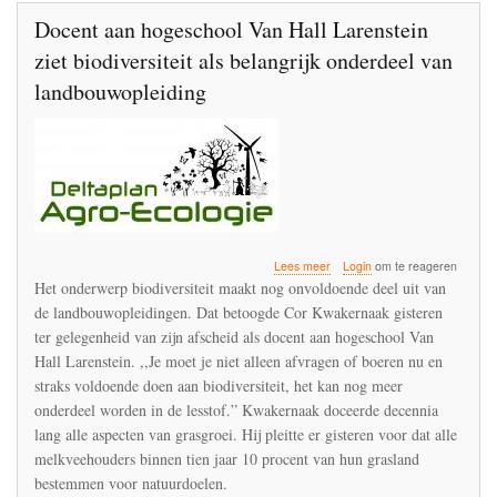
Docent aan hogeschool Van Hall Larenstein
ziet biodiversiteit als belangrijk onderdeel van
landbouwopleiding
over
Lees meer
Login
om te reageren
Docent
Het onderwerp biodiversiteit maakt nog onvoldoende deel uit van
aan
de landbouwopleidingen. Dat betoogde Cor Kwakernaak gisteren
hogeschool
ter gelegenheid van zijn afscheid als docent aan hogeschool Van
Van
Hall
Hall Larenstein. ,,Je moet je niet alleen afvragen of boeren nu en
Larenstein
straks voldoende doen aan biodiversiteit, het kan nog meer
ziet
onderdeel worden in de lesstof.” Kwakernaak doceerde decennia
biodiversiteit
lang alle aspecten van grasgroei. Hij pleitte er gisteren voor dat alle
als
belangrijk
melkveehouders binnen tien jaar 10 procent van hun grasland
onderdeel
bestemmen voor natuurdoelen.
van