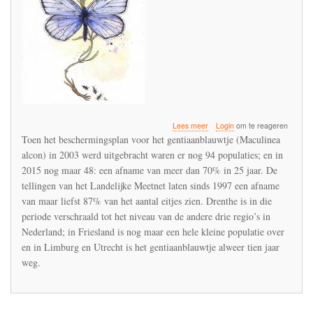
over
Lees meer
Login
om te reageren
Het
Toen het beschermingsplan voor het gentiaanblauwtje (Maculinea
gentiaanblauwtje
alcon) in 2003 werd uitgebracht waren er nog 94 populaties; en in
kan
2015 nog maar 48: een afname van meer dan 70% in 25 jaar. De
in
2020
tellingen van het Landelijke Meetnet laten sinds 1997 een afname
zijn
van maar liefst 87% van het aantal eitjes zien. Drenthe is in die
verdwenen
periode verschraald tot het niveau van de andere drie regio’s in
Nederland; in Friesland is nog maar een hele kleine populatie over
en in Limburg en Utrecht is het gentiaanblauwtje alweer tien jaar
weg.