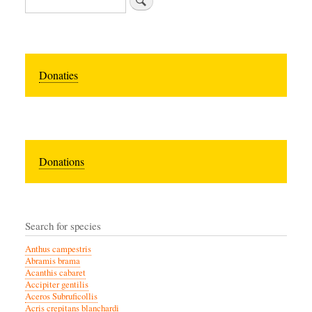
Donaties
Donations
Search for species
Anthus campestris
Abramis brama
Acanthis cabaret
Accipiter gentilis
Aceros Subruficollis
Acris crepitans blanchardi