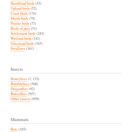
Heathland birds
(53)
Upland birds
(52)
Coast birds
(176)
Marsh birds
(79)
Prairie birds
(77)
Birds of prey
(51)
Settlement birds
(243)
Wetland birds
(141)
Grassland birds
(343)
Swallows
(161)
Insects
Honeybees
(1, 133)
Bumblebees
(568)
Dragonflies
(92)
Butterflies
(507)
Other insects
(959)
Mammals
Bats
(185)