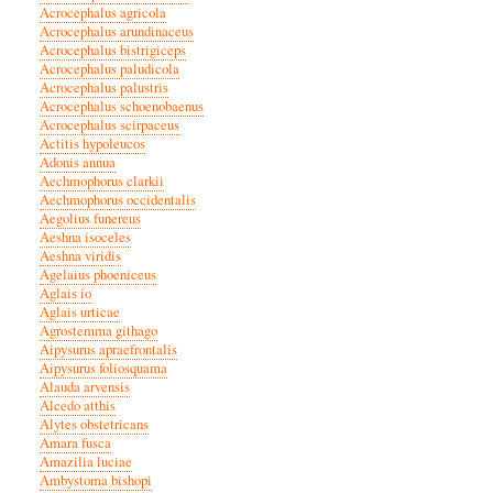
Acrocephalus agricola
Acrocephalus arundinaceus
Acrocephalus bistrigiceps
Acrocephalus paludicola
Acrocephalus palustris
Acrocephalus schoenobaenus
Acrocephalus scirpaceus
Actitis hypoleucos
Adonis annua
Aechmophorus clarkii
Aechmophorus occidentalis
Aegolius funereus
Aeshna isoceles
Aeshna viridis
Agelaius phoeniceus
Aglais io
Aglais urticae
Agrostemma githago
Aipysurus apraefrontalis
Aipysurus foliosquama
Alauda arvensis
Alcedo atthis
Alytes obstetricans
Amara fusca
Amazilia luciae
Ambystoma bishopi