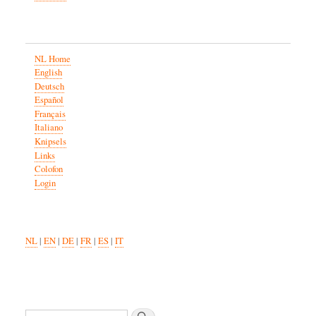
NL Home
English
Deutsch
Español
Français
Italiano
Knipsels
Links
Colofon
Login
NL
|
EN
|
DE
|
FR
|
ES
|
IT
Search