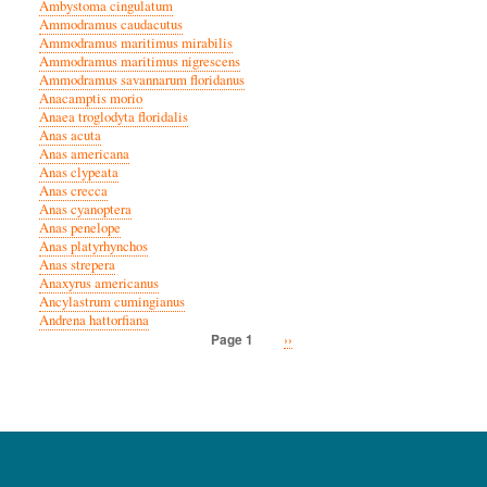
Ambystoma cingulatum
Ammodramus caudacutus
Ammodramus maritimus mirabilis
Ammodramus maritimus nigrescens
Ammodramus savannarum floridanus
Anacamptis morio
Anaea troglodyta floridalis
Anas acuta
Anas americana
Anas clypeata
Anas crecca
Anas cyanoptera
Anas penelope
Anas platyrhynchos
Anas strepera
Anaxyrus americanus
Ancylastrum cumingianus
Andrena hattorfiana
Next
››
Page 1
Pagination
page