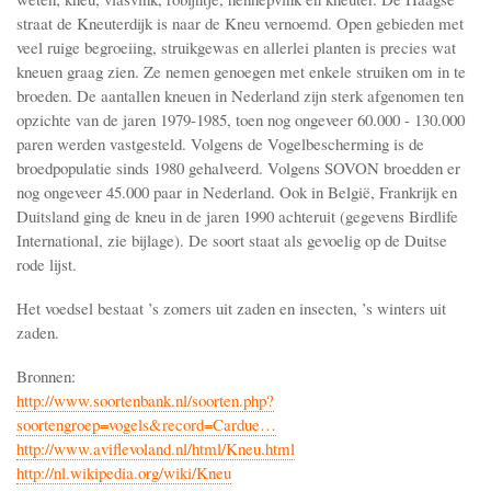
straat de Kneuterdijk is naar de Kneu vernoemd. Open gebieden met
veel ruige begroeiing, struikgewas en allerlei planten is precies wat
kneuen graag zien. Ze nemen genoegen met enkele struiken om in te
broeden. De aantallen kneuen in Nederland zijn sterk afgenomen ten
opzichte van de jaren 1979-1985, toen nog ongeveer 60.000 - 130.000
paren werden vastgesteld. Volgens de Vogelbescherming is de
broedpopulatie sinds 1980 gehalveerd. Volgens SOVON broedden er
nog ongeveer 45.000 paar in Nederland. Ook in België, Frankrijk en
Duitsland ging de kneu in de jaren 1990 achteruit (gegevens Birdlife
International, zie bijlage). De soort staat als gevoelig op de Duitse
rode lijst.
Het voedsel bestaat ’s zomers uit zaden en insecten, ’s winters uit
zaden.
Bronnen:
http://www.soortenbank.nl/soorten.php?
soortengroep=vogels&record=Cardue…
http://www.aviflevoland.nl/html/Kneu.html
http://nl.wikipedia.org/wiki/Kneu