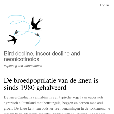
Skip
Log in
User
to
account
main
menu
content
Bird decline, insect decline and
neonicotinoids
exploring the connections
De broedpopulatie van de kneu is
sinds 1980 gehalveerd
De kneu Carduelis cannabina is een typische vogel van ouderwets
agrarisch cultuurland met houtsingels, heggen en dorpen met veel
groen. De kneu kent van oudsher veel benamingen in de volksmond, te
weten; kneu, vlasvink, robijntje, hennepvink en kneuter. De Haagse