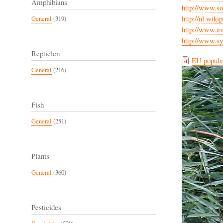
Amphibians
http://www.s
http://nl.wik
General
(319)
http://www.av
http://www.sy
Reptielen
EU popula
General
(216)
Fish
General
(251)
Plants
General
(360)
Pesticides