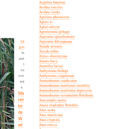
Aegolius funereus
Aeshna isoceles
Aeshna viridis
Agelaius phoeniceus
Aglais io
Aglais urticae
Agrostemma githago
Aipysurus apraefrontalis
Lo
Aipysurus foliosquama
Alauda arvensis
g in
Alcedo atthis
to
Alytes obstetricans
pos
Amara fusca
t
Amazilia luciae
co
Ambystoma bishopi
mm
Ambystoma cingulatum
Ammodramus caudacutus
ent
Ammodramus maritimus mirabilis
s
Ammodramus maritimus nigrescens
Ma
Ammodramus savannarum floridanus
rsh
Anacamptis morio
bir
Anaea troglodyta floridalis
Anas acuta
ds
Anas americana
W
Anas clypeata
etl
Anas crecca