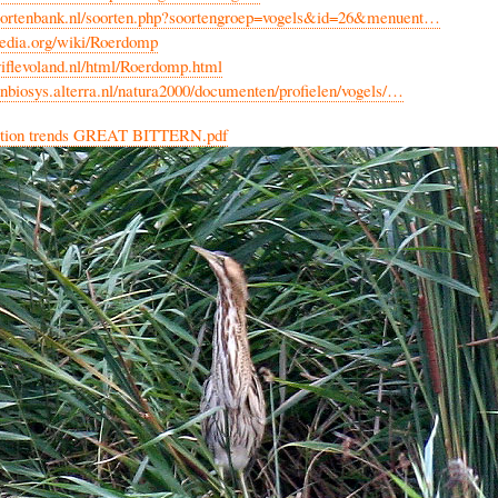
oortenbank.nl/soorten.php?soortengroep=vogels&id=26&menuent…
ipedia.org/wiki/Roerdomp
iflevoland.nl/html/Roerdomp.html
nbiosys.alterra.nl/natura2000/documenten/profielen/vogels/…
tion trends GREAT BITTERN.pdf