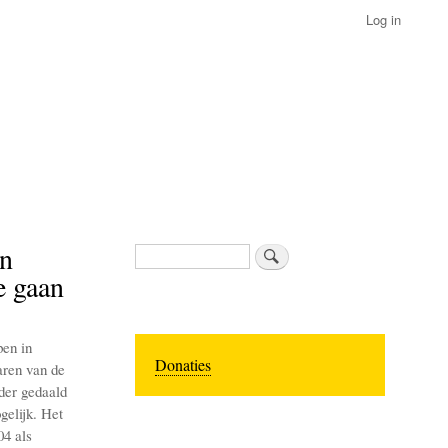
Log in
en
Search
e gaan
pen in
Donaties
aren van de
der gedaald
gelijk. Het
04 als