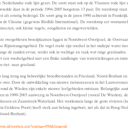
 Nederlandse rode lijst gezet. De soort staat ook op de Vlaamse rode lijst a
broedde daar in de periode 1994-2005 hoogstens 13 paar. De roerdomp staat
jst als ernstig bedreigd. De soort ging in de jaren 1990 achteruit in Frankrijk
in de Ukraine (gegevens Birdlife International). De roerdomp eet voornameli
insecten, ook kleine vogels, zoogdieren en ongewervelden.
ste overgebleven broedplaatsen liggen in Noordwest-Overijssel, de Oostvaa
se Rijnstrangengebied. De vogel zoekt zijn voedsel in het ondiepe water tus
langs de randen ervan, verder ook in vochtige en vaak wat ruige graslanden.
rt een voedselgebied met een flinke randlengte van waterrietkragen en ruimt
 riet- naar grasland.
o lang terug nog behoorlijke broedbestanden in Friesland, Noord-Brabant e
r over. Door de ontwikkeling van nieuwe rietmoerassen in het Lauwersmee
 rond de Wieden zijn enkele nieuwe leefgebieden ontstaan. Belangrijke aant
n in 1999-2003 aanwezig in Noordwest-Overijssel (vooral De Wieden), de
lassen en Zaanstreek-Waterland. Het voorkomen langs de grote rivieren (la
 in Gelderse Poort) heeft sterk aan belang ingeboet, net als dat in Hoog-Ned
 Noord-Brabant).
von.nl/soorten.asp?euring=950&lang=nl