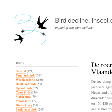
User
account
Bird decline, insect
menu
exploring the connections
De roer
Birds
Vlaande
General
(424)
Farmland birds
(544)
Woodland birds
(246)
De roerdomp Bo
Heathland birds
(53)
jachtverslage
Upland birds
(52)
Nederland af; 
Coast birds
(176)
Marsh birds
(79)
duizenden van
Prairie birds
(77)
tot 150-180 p
Birds of prey
(51)
aantal broedpa
Settlement birds
(243)