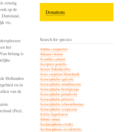
ls ernstig
 ook op de
Donations
, Duitsland,
jk vis,
Search for species
rdersplassen
sen het
Anthus campestris
 Van belang is
Abramis brama
Acanthis cabaret
elijke
Accipiter gentilis
Aceros Subruficollis
Acris crepitans blanchardi
n de Hollanden
Acrocephalus agricola
rgebied en in
Acrocephalus arundinaceus
Acrocephalus bistrigiceps
allen van de
Acrocephalus paludicola
Acrocephalus palustris
atste
Acrocephalus schoenobaenus
Acrocephalus scirpaceus
erland (Peel,
Actitis hypoleucos
Adonis annua
Aechmophorus clarkii
Aechmophorus occidentalis