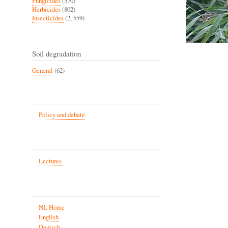
Fungicides
(570)
Herbicides
(802)
Insecticides
(2, 559)
Soil degradation
General
(62)
Policy and debate
Lectures
NL Home
English
Deutsch