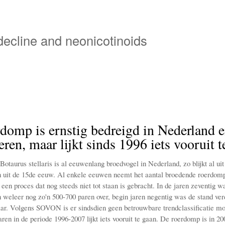
Skip
to
main
 decline and neonicotinoids
content
domp is ernstig bedreigd in Nederland 
ren, maar lijkt sinds 1996 iets vooruit t
taurus stellaris is al eeuwenlang broedvogel in Nederland, zo blijkt al uit
n uit de 15de eeuw. Al enkele eeuwen neemt het aantal broedende roerdom
een proces dat nog steeds niet tot staan is gebracht. In de jaren zeventig w
 weleer nog zo'n 500-700 paren over, begin jaren negentig was de stand ver
aar. Volgens SOVON is er sindsdien geen betrouwbare trendclassificatie mo
ren in de periode 1996-2007 lijkt iets vooruit te gaan. De roerdomp is in 20