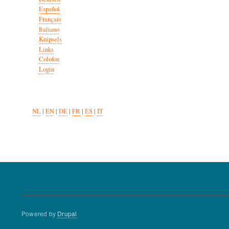
Español
Français
Italiano
Knipsels
Links
Colofon
Login
NL
|
EN
|
DE
|
FR
|
ES
|
IT
Powered by
Drupal