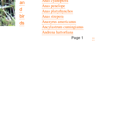
Anas cyanoptera
an
Anas penelope
d
Anas platyrhynchos
bir
Anas strepera
Anaxyrus americanus
ds
Ancylastrum cumingianus
Andrena hattorfiana
Next
››
Page 1
Pagination
page