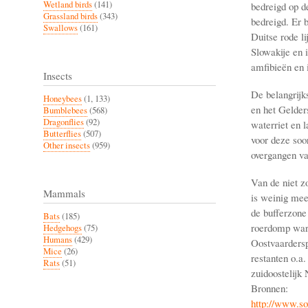
Wetland birds
(141)
bedreigd op de
Grassland birds
(343)
bedreigd. Er 
Swallows
(161)
Duitse rode li
Slowakije en 
amfibieën en 
Insects
De belangrijk
Honeybees
(1, 133)
en het Gelder
Bumblebees
(568)
Dragonflies
(92)
waterriet en 
Butterflies
(507)
voor deze soo
Other insects
(959)
overgangen van
Van de niet z
Mammals
is weinig mee
de bufferzone
Bats
(185)
roerdomp ware
Hedgehogs
(75)
Humans
(429)
Oostvaardersp
Mice
(26)
restanten o.a.
Rats
(51)
zuidoostelijk
Bronnen:
http://www.so