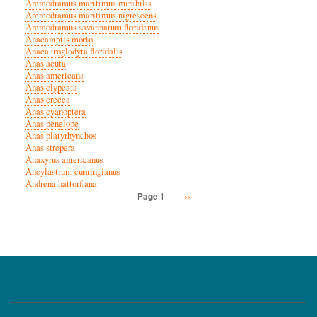
Ammodramus maritimus mirabilis
Ammodramus maritimus nigrescens
Ammodramus savannarum floridanus
Anacamptis morio
Anaea troglodyta floridalis
Anas acuta
Anas americana
Anas clypeata
Anas crecca
Anas cyanoptera
Anas penelope
Anas platyrhynchos
Anas strepera
Anaxyrus americanus
Ancylastrum cumingianus
Andrena hattorfiana
Next
››
Page 1
Pagination
page