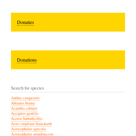
Donaties
Donations
Search for species
Anthus campestris
Abramis brama
Acanthis cabaret
Accipiter gentilis
Aceros Subruficollis
Acris crepitans blanchardi
Acrocephalus agricola
Acrocephalus arundinaceus