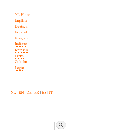
NL Home
English
Deutsch
Español
Français
Italiano
Knipsels
Links
Colofon
Login
NL
|
EN
|
DE
|
FR
|
ES
|
IT
Search