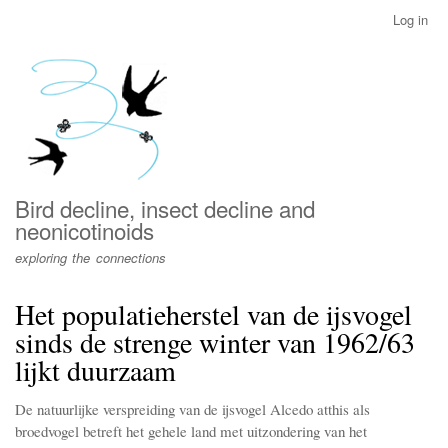
Skip
Log in
User
to
account
main
menu
content
Bird decline, insect decline and
neonicotinoids
exploring the connections
Het populatieherstel van de ijsvogel
sinds de strenge winter van 1962/63
lijkt duurzaam
De natuurlijke verspreiding van de ijsvogel Alcedo atthis als
broedvogel betreft het gehele land met uitzondering van het