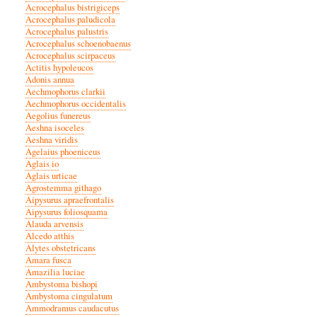
Acrocephalus bistrigiceps
Acrocephalus paludicola
Acrocephalus palustris
Acrocephalus schoenobaenus
Acrocephalus scirpaceus
Actitis hypoleucos
Adonis annua
Aechmophorus clarkii
Aechmophorus occidentalis
Aegolius funereus
Aeshna isoceles
Aeshna viridis
Agelaius phoeniceus
Aglais io
Aglais urticae
Agrostemma githago
Aipysurus apraefrontalis
Aipysurus foliosquama
Alauda arvensis
Alcedo atthis
Alytes obstetricans
Amara fusca
Amazilia luciae
Ambystoma bishopi
Ambystoma cingulatum
Ammodramus caudacutus