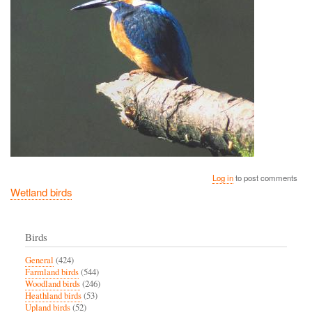
Log in
to post comments
Wetland birds
Birds
General
(424)
Farmland birds
(544)
Woodland birds
(246)
Heathland birds
(53)
Upland birds
(52)