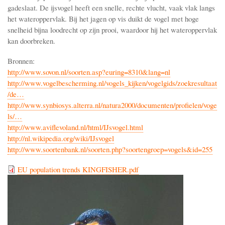
gadeslaat. De ijsvogel heeft een snelle, rechte vlucht, vaak vlak langs
het wateroppervlak. Bij het jagen op vis duikt de vogel met hoge
snelheid bijna loodrecht op zijn prooi, waardoor hij het wateroppervlak
kan doorbreken.
Bronnen:
http://www.sovon.nl/soorten.asp?euring=8310&lang=nl
http://www.vogelbescherming.nl/vogels_kijken/vogelgids/zoekresultaat
/de…
http://www.synbiosys.alterra.nl/natura2000/documenten/profielen/voge
ls/…
http://www.aviflevoland.nl/html/IJsvogel.html
http://nl.wikipedia.org/wiki/IJsvogel
http://www.soortenbank.nl/soorten.php?soortengroep=vogels&id=255
EU population trends KINGFISHER.pdf