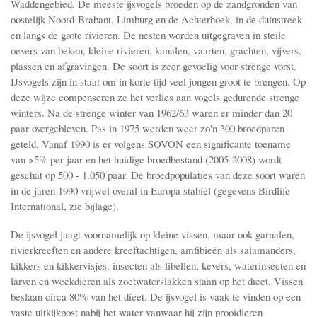
Waddengebied. De meeste ijsvogels broeden op de zandgronden van
oostelijk Noord-Brabant, Limburg en de Achterhoek, in de duinstreek
en langs de grote rivieren. De nesten worden uitgegraven in steile
oevers van beken, kleine rivieren, kanalen, vaarten, grachten, vijvers,
plassen en afgravingen. De soort is zeer gevoelig voor strenge vorst.
IJsvogels zijn in staat om in korte tijd veel jongen groot te brengen. Op
deze wijze compenseren ze het verlies aan vogels gedurende strenge
winters. Na de strenge winter van 1962/63 waren er minder dan 20
paar overgebleven. Pas in 1975 werden weer zo'n 300 broedparen
geteld. Vanaf 1990 is er volgens SOVON een significante toename
van >5% per jaar en het huidige broedbestand (2005-2008) wordt
geschat op 500 - 1.050 paar. De broedpopulaties van deze soort waren
in de jaren 1990 vrijwel overal in Europa stabiel (gegevens Birdlife
International, zie bijlage).
De ijsvogel jaagt voornamelijk op kleine vissen, maar ook garnalen,
rivierkreeften en andere kreeftachtigen, amfibieën als salamanders,
kikkers en kikkervisjes, insecten als libellen, kevers, waterinsecten en
larven en weekdieren als zoetwaterslakken staan op het dieet. Vissen
beslaan circa 80% van het dieet. De ijsvogel is vaak te vinden op een
vaste uitkijkpost nabij het water vanwaar hij zijn prooidieren