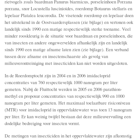
rietvogels zoals baardman Panurus biarmicus, porseleinhoen Porzana
porzana, snor Locustella luscinioides, roerdomp Botaurus stellaris en
lepelaar Platalea leucorodia. De visetende roerdomp en lepelaar doen
het uitstekend in de Oostvaardersplassen (zie bijlage) en vertonen ook
landelijk sinds 1990 een matige respectievelijk sterke toename. Veel
minder rooskleurig is de situatie voor baardman en porseleinhoen, die
van insecten en andere ongewervelden afhankelijk zijn en landelijk
sinds 1990 een matige afname laten zien (zie bijlage). Een verband
tussen deze afname en insectenschaarste als gevolg van
milieuverontreiniging met insecticiden kan niet worden uitgesloten.
In de Roerdomptocht zijn in 2004 en in 2006 imidacloprid
concentraties van 760 respectievelijk 1000 nanogram per liter
gemeten. Nabij de Fluittocht werden in 2005 en 2006 parathion-
methyl en propoxur concentraties van respectievelijk 990 en 1000
nanogram per liter gemeten. Het maximaal toelaatbare risiconiveau
(MTR) voor imidacloprid in oppervlaktewater was toen 13 nanogram
per liter. Er kan weinig twijfel bestaan dat deze milieuvervuiling een
dodelijke bedreiging voor insecten vormt.
De metingen van insecticiden in het oppervlaktewater zijn afkomstig