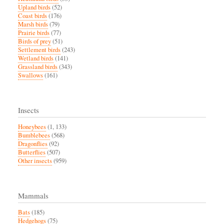
Upland birds
(52)
Coast birds
(176)
Marsh birds
(79)
Prairie birds
(77)
Birds of prey
(51)
Settlement birds
(243)
Wetland birds
(141)
Grassland birds
(343)
Swallows
(161)
Insects
Honeybees
(1, 133)
Bumblebees
(568)
Dragonflies
(92)
Butterflies
(507)
Other insects
(959)
Mammals
Bats
(185)
Hedgehogs
(75)