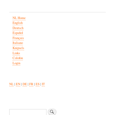
NL Home
English
Deutsch
Español
Français
Italiano
Knipsels
Links
Colofon
Login
NL
|
EN
|
DE
|
FR
|
ES
|
IT
Search