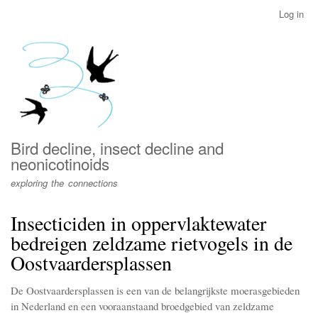
Skip
Log in
User
to
account
main
menu
content
Bird decline, insect decline and
neonicotinoids
exploring the connections
Insecticiden in oppervlaktewater
bedreigen zeldzame rietvogels in de
Oostvaardersplassen
De Oostvaardersplassen is een van de belangrijkste moerasgebieden
in Nederland en een vooraanstaand broedgebied van zeldzame