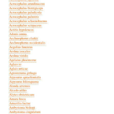
Acrocephalus arundinaceus
Acrocephalus bistrigiceps
Acrocephalus paludicola
Acrocephalus palustris
Acrocephalus schoenobaenus
Acrocephalus scirpaceus
Actitis hypoleucos
Adonis annua
Aechmophorus clarkii
Aechmophorus occidentalis
Aegolius funereus
Aeshna isoceles
Aeshna viridis
Agelaius phoeniceus
Aglais io
Aglais urticae
Agrostemma githago
Aipysurus apraefrontalis
Aipysurus foliosquama
Alauda arvensis
Alcedo atthis
Alytes obstetricans
Amara fusca
Amazilia luciae
Ambystoma bishopi
Ambystoma cingulatum