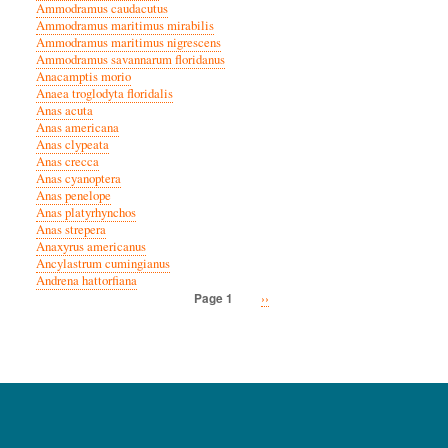
Ammodramus caudacutus
Ammodramus maritimus mirabilis
Ammodramus maritimus nigrescens
Ammodramus savannarum floridanus
Anacamptis morio
Anaea troglodyta floridalis
Anas acuta
Anas americana
Anas clypeata
Anas crecca
Anas cyanoptera
Anas penelope
Anas platyrhynchos
Anas strepera
Anaxyrus americanus
Ancylastrum cumingianus
Andrena hattorfiana
Next
››
Page 1
Pagination
page