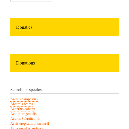
Donaties
Donations
Search for species
Anthus campestris
Abramis brama
Acanthis cabaret
Accipiter gentilis
Aceros Subruficollis
Acris crepitans blanchardi
Acrocephalus agricola