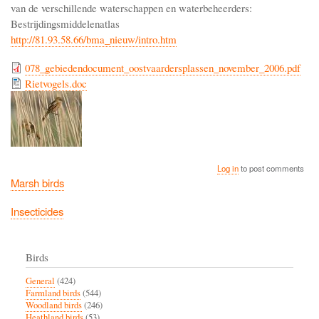
van de verschillende waterschappen en waterbeheerders:
Bestrijdingsmiddelenatlas
http://81.93.58.66/bma_nieuw/intro.htm
078_gebiedendocument_oostvaardersplassen_november_2006.pdf
Rietvogels.doc
Log in
to post comments
Marsh birds
Insecticides
Birds
General
(424)
Farmland birds
(544)
Woodland birds
(246)
Heathland birds
(53)