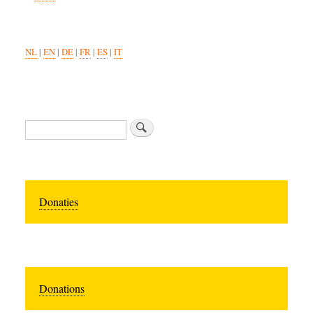
NL
|
EN
|
DE
|
FR
|
ES
|
IT
Search
Donaties
Donations