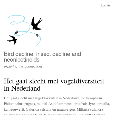
Skip
Log in
User
to
account
main
menu
content
Bird decline, insect decline and
neonicotinoids
exploring the connections
Het gaat slecht met vogeldiversiteit
in Nederland
Het gaat slecht met vogeldiversiteit in Nederland. De kemphaan
Philomachus pugnax, velduil Asio flammeus, draaihals Jynx torquilla,
kuifleeuwerik Galerida cristata en grauwe gors Miliaria calandra
balanceren nog steeds op de rand van uitsterven. De grutto Limosa