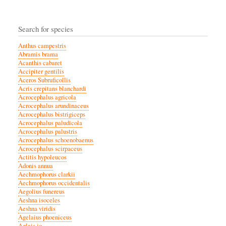
Search for species
Anthus campestris
Abramis brama
Acanthis cabaret
Accipiter gentilis
Aceros Subruficollis
Acris crepitans blanchardi
Acrocephalus agricola
Acrocephalus arundinaceus
Acrocephalus bistrigiceps
Acrocephalus paludicola
Acrocephalus palustris
Acrocephalus schoenobaenus
Acrocephalus scirpaceus
Actitis hypoleucos
Adonis annua
Aechmophorus clarkii
Aechmophorus occidentalis
Aegolius funereus
Aeshna isoceles
Aeshna viridis
Agelaius phoeniceus
Aglais io