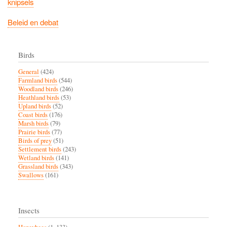
knipsels
Beleid en debat
Birds
General
(424)
Farmland birds
(544)
Woodland birds
(246)
Heathland birds
(53)
Upland birds
(52)
Coast birds
(176)
Marsh birds
(79)
Prairie birds
(77)
Birds of prey
(51)
Settlement birds
(243)
Wetland birds
(141)
Grassland birds
(343)
Swallows
(161)
Insects