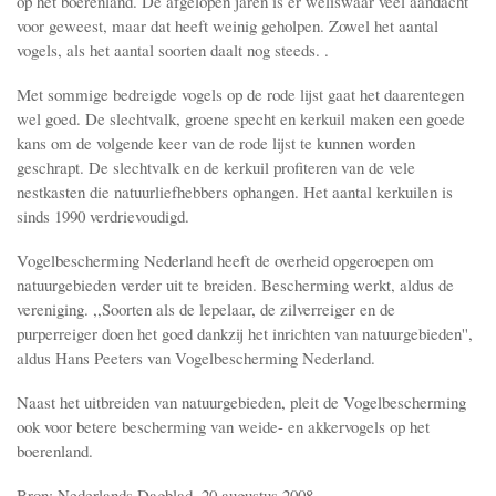
op het boerenland. De afgelopen jaren is er weliswaar veel aandacht
voor geweest, maar dat heeft weinig geholpen. Zowel het aantal
vogels, als het aantal soorten daalt nog steeds. .
Met sommige bedreigde vogels op de rode lijst gaat het daarentegen
wel goed. De slechtvalk, groene specht en kerkuil maken een goede
kans om de volgende keer van de rode lijst te kunnen worden
geschrapt. De slechtvalk en de kerkuil profiteren van de vele
nestkasten die natuurliefhebbers ophangen. Het aantal kerkuilen is
sinds 1990 verdrievoudigd.
Vogelbescherming Nederland heeft de overheid opgeroepen om
natuurgebieden verder uit te breiden. Bescherming werkt, aldus de
vereniging. ,,Soorten als de lepelaar, de zilverreiger en de
purperreiger doen het goed dankzij het inrichten van natuurgebieden'',
aldus Hans Peeters van Vogelbescherming Nederland.
Naast het uitbreiden van natuurgebieden, pleit de Vogelbescherming
ook voor betere bescherming van weide- en akkervogels op het
boerenland.
Bron: Nederlands Dagblad, 20 augustus 2008