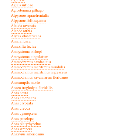
Aglais urticae
Agrostemma githago
Aipysurus apraefrontalis
Aipysurus foliosquama
Alauda arvensis
Alcedo atthis
Alytes obstetricans
Amara fusca
Amazilia luciae
Ambystoma bishopi
Ambystoma cingulatum
Ammodramus caudacutus
Ammodramus maritimus mirabilis
Ammodramus maritimus nigrescens
Ammodramus savannarum floridanus
Anacamptis morio
Anaea troglodyta floridalis
Anas acuta
Anas americana
Anas clypeata
Anas crecca
Anas cyanoptera
Anas penelope
Anas platyrhynchos
Anas strepera
Anaxyrus americanus