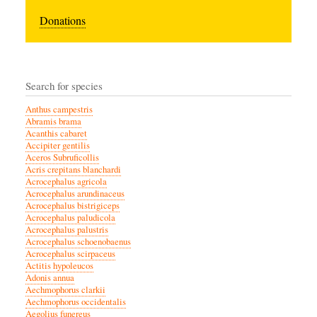
Donations
Search for species
Anthus campestris
Abramis brama
Acanthis cabaret
Accipiter gentilis
Aceros Subruficollis
Acris crepitans blanchardi
Acrocephalus agricola
Acrocephalus arundinaceus
Acrocephalus bistrigiceps
Acrocephalus paludicola
Acrocephalus palustris
Acrocephalus schoenobaenus
Acrocephalus scirpaceus
Actitis hypoleucos
Adonis annua
Aechmophorus clarkii
Aechmophorus occidentalis
Aegolius funereus