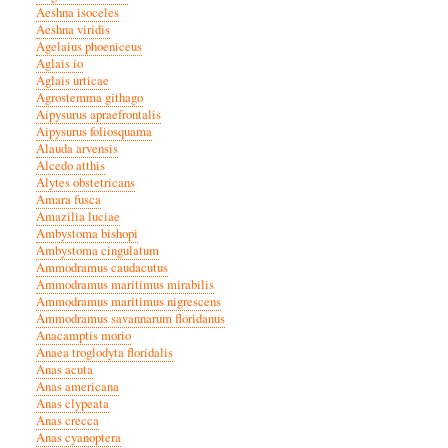
Aeshna isoceles
Aeshna viridis
Agelaius phoeniceus
Aglais io
Aglais urticae
Agrostemma githago
Aipysurus apraefrontalis
Aipysurus foliosquama
Alauda arvensis
Alcedo atthis
Alytes obstetricans
Amara fusca
Amazilia luciae
Ambystoma bishopi
Ambystoma cingulatum
Ammodramus caudacutus
Ammodramus maritimus mirabilis
Ammodramus maritimus nigrescens
Ammodramus savannarum floridanus
Anacamptis morio
Anaea troglodyta floridalis
Anas acuta
Anas americana
Anas clypeata
Anas crecca
Anas cyanoptera