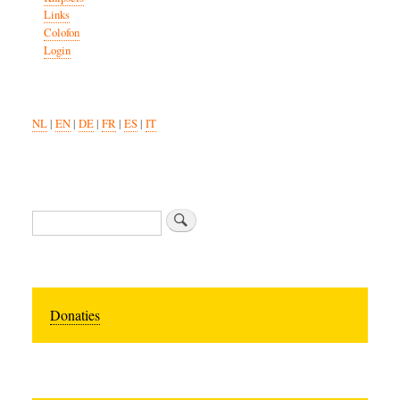
Links
Colofon
Login
NL
|
EN
|
DE
|
FR
|
ES
|
IT
Search
Donaties