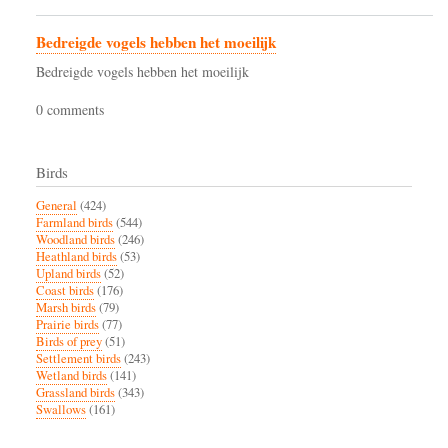
Bedreigde vogels hebben het moeilijk
Bedreigde vogels hebben het moeilijk
0 comments
Birds
General
(424)
Farmland birds
(544)
Woodland birds
(246)
Heathland birds
(53)
Upland birds
(52)
Coast birds
(176)
Marsh birds
(79)
Prairie birds
(77)
Birds of prey
(51)
Settlement birds
(243)
Wetland birds
(141)
Grassland birds
(343)
Swallows
(161)