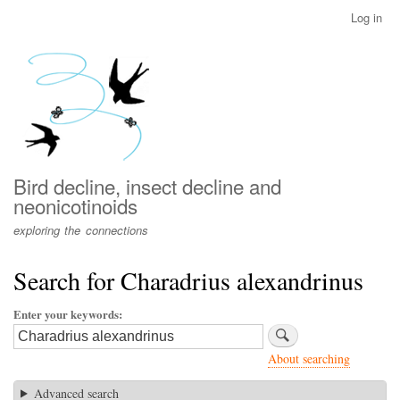
Skip
Log in
User
to
account
main
menu
content
Bird decline, insect decline and
neonicotinoids
exploring the connections
Search for Charadrius alexandrinus
Enter your keywords
About searching
Advanced search