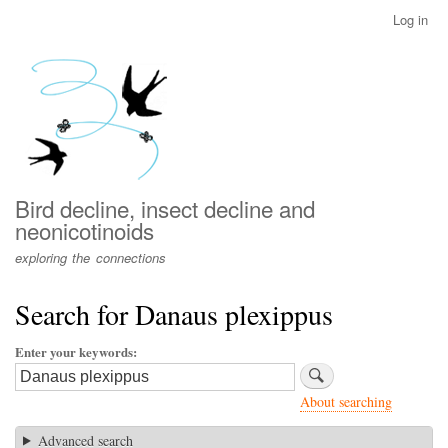
Skip
Log in
User
to
account
main
menu
content
Bird decline, insect decline and
neonicotinoids
exploring the connections
Search for Danaus plexippus
Enter your keywords
About searching
Advanced search