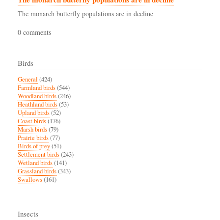
The monarch butterfly populations are in decline
0 comments
Birds
General
(424)
Farmland birds
(544)
Woodland birds
(246)
Heathland birds
(53)
Upland birds
(52)
Coast birds
(176)
Marsh birds
(79)
Prairie birds
(77)
Birds of prey
(51)
Settlement birds
(243)
Wetland birds
(141)
Grassland birds
(343)
Swallows
(161)
Insects