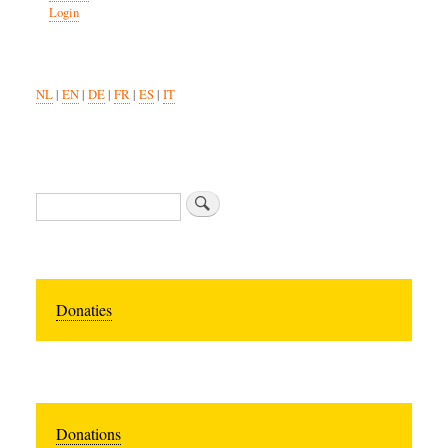
Login
NL
|
EN
|
DE
|
FR
|
ES
|
IT
Search
Donaties
Donations