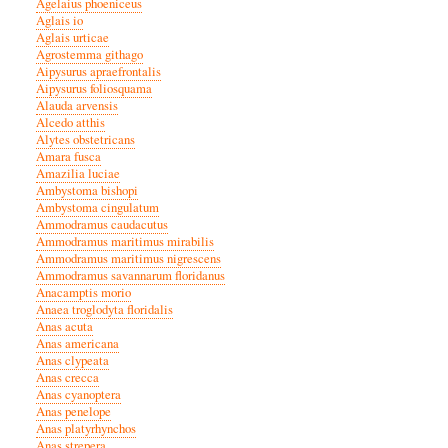
Agelaius phoeniceus
Aglais io
Aglais urticae
Agrostemma githago
Aipysurus apraefrontalis
Aipysurus foliosquama
Alauda arvensis
Alcedo atthis
Alytes obstetricans
Amara fusca
Amazilia luciae
Ambystoma bishopi
Ambystoma cingulatum
Ammodramus caudacutus
Ammodramus maritimus mirabilis
Ammodramus maritimus nigrescens
Ammodramus savannarum floridanus
Anacamptis morio
Anaea troglodyta floridalis
Anas acuta
Anas americana
Anas clypeata
Anas crecca
Anas cyanoptera
Anas penelope
Anas platyrhynchos
Anas strepera