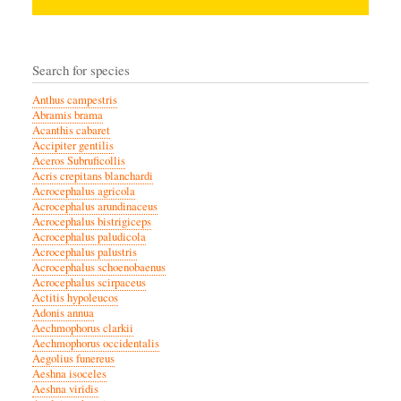
Search for species
Anthus campestris
Abramis brama
Acanthis cabaret
Accipiter gentilis
Aceros Subruficollis
Acris crepitans blanchardi
Acrocephalus agricola
Acrocephalus arundinaceus
Acrocephalus bistrigiceps
Acrocephalus paludicola
Acrocephalus palustris
Acrocephalus schoenobaenus
Acrocephalus scirpaceus
Actitis hypoleucos
Adonis annua
Aechmophorus clarkii
Aechmophorus occidentalis
Aegolius funereus
Aeshna isoceles
Aeshna viridis